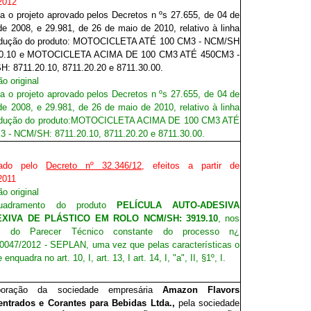
2012
za o projeto aprovado pelos Decretos n ºs 27.655, de 04 de
de 2008, e 29.981, de 26 de maio de 2010, relativo à linha
odução do produto: MOTOCICLETA ATÉ 100 CM3 - NCM/SH
20.10 e MOTOCICLETA ACIMA DE 100 CM3 ATÉ 450CM3 -
: 8711.20.10, 8711.20.20 e 8711.30.00.
o original
za o projeto aprovado pelos Decretos n ºs 27.655, de 04 de
de 2008, e 29.981, de 26 de maio de 2010, relativo à linha
dução do produto:
MOTOCICLETA ACIMA DE 100 CM3 ATÉ
 - NCM/SH: 8711.20.10, 8711.20.20 e 8711.30.00.
gado pelo
Decreto nº 32.346/12
, efeitos a partir de
2011
o original
quadramento do produto
PELÍCULA AUTO-ADESIVA
XIVA DE PLÁSTICO EM ROLO NCM/SH: 3919.10
, nos
s do Parecer Técnico constante do processo n¿
0047/2012 - SEPLAN, uma vez que pelas características o
enquadra no art. 10, I, art. 13, I art. 14, I, "a", II, §1º, I.
rporação da sociedade empresária
Amazon Flavors
ntrados e Corantes para Bebidas Ltda.,
pela sociedade