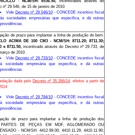
RICICLO
-
NCM/SH: 8536.50,
incentivados através do
o nº 29.546, de 15 de janeiro de 2010.
Vide
Decreto nº 29.546/10
- CONCEDE incentivo fiscal
às sociedades empresárias que especifica, e dá outras
providências.
gação de prazo para implantar a linha de produção do bem:
CLO ACIMA DE 100 CM3 - NCM/SH: 8711.20; 8711.30;
0 e 8711.50,
incentivado através do Decreto nº 29.733, de
março de 2010.
Vide
Decreto nº 29.733/10
- CONCEDE incentivo fiscal
à sociedade empresária que especifica, e dá outras
providências.
redação dada pelo
Decreto nº 35.266/14
, efeitos a partir de
2014
Vide
Decreto nº 29.794/10
- CONCEDE incentivo fiscal
à sociedade empresária que especifica, e dá outras
providências.
gação de prazo para implantar a linha de produção dos
: PARTES DE PEÇAS EM MDF, AGLOMERADO OU
NSADO - NCM/SH: 4412.99.00; 4410.11.29; 4410.11.90;