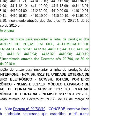
1.10; 4410.11.21; 4410.12.10; 4410.12.90; 4411.94.10;
4.90; 4411.12.10; 4411.12.90; 4411.13.99; 4411.13.91;
3.10; 4412.94.00; 4412.32.00; 4410.90.00; 4410.19.91;
9.11; 4410.19.92; 4410.19.99; 4410.19.19; 4411.93.90;
3.10, incentivado através dos Decretos nºs 29.794, de 30
ço de 2010 e .
o original
gação de prazo para implantar a linha de produção dos
PARTES DE PEÇAS EM MDF, AGLOMERADO OU
NSADO - NCM/SH: 4412.99; 4410.11; 4410.12; 4411.94;
12; 4411.13; 4412.94; 4412.32; 4410.90; 4410.19;
3,
incentivado através dos Decretos nºs 29.794, de 30 de
de 2010 e .
gação de prazo para implantar a linha de produção dos
INTERFONE - NCM/SH: 8517.18; UNIDADE EXTERNA DE
EIRO ELETRÔNICO - NCM/SH: 8517.18; PORTEIRO
RÔNICO - NCM/SH: 8517.18; MÓDULO EXPANSOR DE
RAL DE PORTARIA - NCM/SH: 8517.18 E CENTRAL
ÔNICA DE PORTARIA - NCM/SH: 8517.18 e 8517.69,
ivado através do Decreto nº 29.73
3
, de 17 de março de
Vide
Decreto nº 29.733/10
- CONCEDE incentivo fiscal
à sociedade empresária que especifica, e dá outras