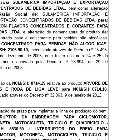
esária
SULAMÉRICA IMPORTAÇÃO E EXPORTAÇÃO
ENTRADOS DE BEBIDAS LTDA.,
bem como
alteração
Razão Social de:
SULAMÉRICA IMPORTAÇÃO E
RTAÇÃO CONCENTRADOS DE BEBIDAS LTDA.
para:
ZON FLAVORS CONCENTRADOS E CORANTES PARA
DAS LTDA.
e
alteração de nomenclatura do produto
de:
ntrado base e edulcorante para bebidas não alcoólicas
: CONCENTRADO PARA BEBIDAS NÃO ALCOÓLICAS
SH:
2106.90.10
,
incentivado através do Decreto nº 25.495,
de dezembro de 2005, com fulcro nos art.s 24 e 25 do
lamento aprovado pelo Decreto nº 23.994, de 29 de
bro de 2003.
ção da
NCM/SH: 8714.19
relativa ao produto:
ÁRVORE DE
S E RODA DE LIGA LEVE para
NCM/SH 8714.10
,
ivado através do Decreto
nº 32.063
, 9 de janeiro de 2012.
gação de prazo para implantar a linha de produção do bem:
RRUPTOR DA EMBREAGEM PARA CICLOMOTOR,
NETA, MOTOCICLETA, TRICICLO E QUADRICICLO -
SH: 8536.50
e
INTERRUPTOR DO FREIO PARA
OMOTOR, MOTONETA, MOTOCICLETA, TRICICLO E