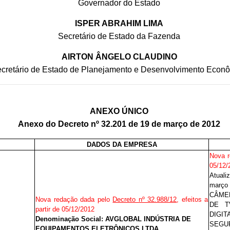
Governador do Estado
ISPER ABRAHIM LIMA
Secretário de Estado da Fazenda
AIRTON ÂNGELO CLAUDINO
cretário de Estado de Planejamento e Desenvolvimento Econ
ANEXO ÚNICO
Anexo do Decreto nº 32.201 de 19 de março de 2012
DADOS DA EMPRESA
Nova 
05/12/
Atuali
março 
CÂME
Nova redação dada pelo
Decreto nº 32.988/12
, efeitos a
DE T
partir de 05/12/2012
DIGIT
Denominação Social: AVGLOBAL INDÚSTRIA DE
SEGU
EQUIPAMENTOS ELETRÔNICOS LTDA
.