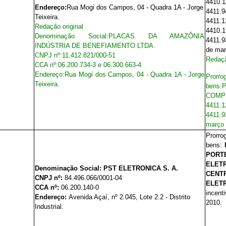
4410.1
Endereço:
Rua Mogi dos Campos, 04 - Quadra 1A - Jorge
4411.9
Teixeira.
4411.1
Redação original
4410.1
Denominação Social:
PLACAS DA AMAZÔNIA
4411.9
INDÚSTRIA DE BENEFIAMENTO LTDA.
de mar
CNPJ nº:
11.412.821/000-51
Redaçã
CCA nº:
06.200.734-3 e 06.300.663-4
Endereço:
Rua Mogi dos Campos, 04 - Quadra 1A - Jorge
Prorro
Teixeira.
bens:
COMPE
4411.
4411.9
março 
Prorro
bens:
PORT
ELET
Denominação Social:
PST ELETRONICA S. A.
CENT
CNPJ nº:
84.496.066/0001-04
ELETR
CCA nº:
06.200.140-0
incent
Endereço:
Avenida Açaí, nº 2.045, Lote 2.2 - Distrito
2010.
Industrial.