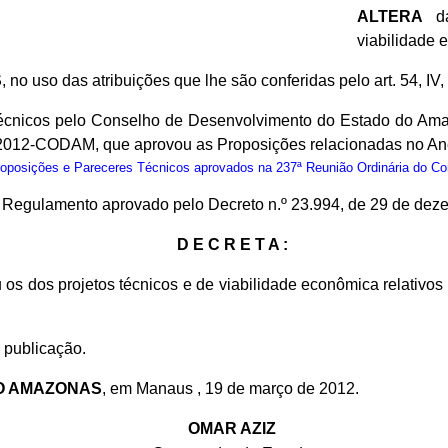
ALTERA
da
viabilidade 
S
, no uso das atribuições que lhe são conferidas pelo art. 54, IV
cnicos pelo Conselho de Desenvolvimento do Estado do Ama
1/2012-CODAM, que aprovou as Proposições relacionadas no An
osições e Pareceres Técnicos aprovados na 237ª Reunião Ordinária do C
do Regulamento aprovado pelo Decreto n.º 23.994, de 29 de dez
D E C R E T A :
 os dos projetos técnicos e de viabilidade econômica relativ
 publicação.
O AMAZONAS
, em Manaus , 19 de março de 2012.
OMAR AZIZ