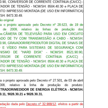
90.90, CONVERSOR DE CORRENTE CONTÍNUA (CA/CC) -
ADOR DE TENSÃO - NCM/SH: 8504.40.30 e PLACA DE
ITO IMPRESSO MONTADA (DE USO EM INFORMÁTICA)
SH: 8473.30.49.
o original
za o projeto aprovado pelo Decreto nº 28.623, de 19 de
 de 2009, relativo às linhas de produção dos
os:
CÂMERA DE TELEVISÃO PARA USO EM CIRCUITO
ADO DE TV COM TRANSMISSÃO A CABO - NCM/SH:
80.90, GRAVADOR/REPRODUTOR DIGITAL DE SINAIS DE
O E VÍDEO PARA SISTEMAS DE SEGURANÇA COM
NISMO DE "HARD DISK" - NCM/SH: 8521.90.90,
ERSOR DE CORRENTE CONTÍNUA (CA/CC) -
ADOR DE TENSÃO - NCM/SH: 8504.40.30 e PLACA DE
ITO IMPRESSO MONTADA (DE USO EM INFORMÁTICA)
SH: 8473.30.49.
za o projeto aprovado pelo Decreto nº 27.501, de 03 de abril
08, relativo à linha de produção do produto:
TRADOR/MEDIDOR DE ENERGIA ELÉTRICA - NCM/SH:
0.11, 9028.30.21 e 9028.30.31.
redação dada pelo
Decreto nº 32.988/12
, efeitos a partir de