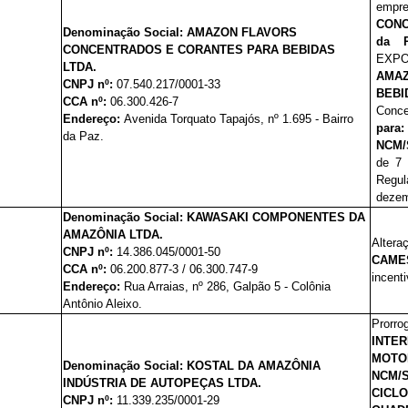
empr
CONC
Denominação Social:
AMAZON FLAVORS
da 
CONCENTRADOS E CORANTES PARA BEBIDAS
EXPO
LTDA.
AMA
CNPJ nº:
07.540.217/0001-33
BEBI
CCA nº:
06.300.426-7
Conce
Endereço:
Avenida Torquato Tapajós, nº 1.695 - Bairro
para
da Paz.
NCM/
de 7 
Regu
dezem
Denominação Social:
KAWASAKI COMPONENTES DA
AMAZÔNIA LTDA.
Altera
CNPJ nº:
14.386.045/0001-50
CAME
CCA nº:
06.200.877-3 / 06.300.747-9
incent
Endereço:
Rua Arraias, nº 286, Galpão 5 - Colônia
Antônio Aleixo.
Prorro
INTE
MOTO
Denominação Social:
KOSTAL DA AMAZÔNIA
NCM/
INDÚSTRIA DE AUTOPEÇAS LTDA.
CICL
CNPJ nº:
11.339.235/0001-29