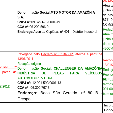
05/12/
Atuali
junho 
Denominação Social:
MTD MOTOR DA AMAZÔNIA
de pr
S.A.
8711.
CNPJ nº:
09.379.673/0001-79
NCM/SH
CCA nº:
06.200.596-0
Redaçã
Endereço:
Avenida Cupiúba, nº 401 - Distrito Industrial
Atuali
junho 
de pro
450CM3
Revogado pelo
Decreto nº 32.346/12
, efeitos a partir de
13/01/2011
Revo
Redação original
13/01/
ecreto nº
Denominação Social:
CHALLENGER DA AMAZÔNIA
Redaçã
 partir de
INDÚSTRIA DE PEÇAS PARA VEÍCULOS
Reen
AUTOMOTORES LTDA.
REFLE
CNPJ nº:
12.901.599/0001-13
termo
7/2012
CCA nº:
06.300.767-3
001.00
Endereço:
Beco São Geraldo, nº 80 B -
bem se 
Crespo
Inco
Conce