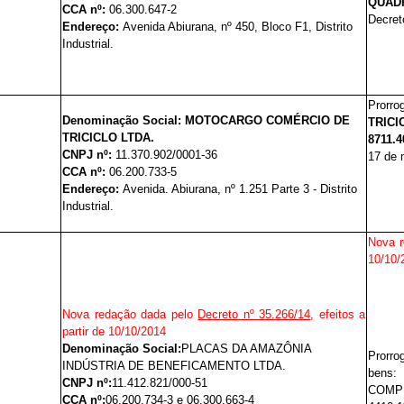
QUAD
CCA nº:
06.300.647-2
Decret
Endereço:
Avenida Abiurana, nº 450, Bloco F1, Distrito
Industrial.
Prorro
Denominação Social:
MOTOCARGO COMÉRCIO DE
TRICI
TRICICLO LTDA.
8711.4
CNPJ nº:
11.370.902/0001-36
17 de 
CCA nº:
06.200.733-5
Endereço:
Avenida. Abiurana, nº 1.251 Parte 3 - Distrito
Industrial.
Nova 
10/10/
Nova redação dada pelo
Decreto nº 35.266/14
, efeitos a
partir de 10/10/2014
Denominação Social:
PLACAS DA AMAZÔNIA
Prorro
INDÚSTRIA DE BENEFICAMENTO LTDA.
bens
CNPJ nº:
11.412.821/000-51
COMPE
CCA nº:
06.200.734-3 e 06.300.663-4