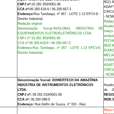
8521.
CNPJ nº:
10.282.303/0001-06
ADAPT
CCA nº:
06.300.618-9 / 06.200.667-3
CIRCU
Endereço:
Rua Tambaqui, nº 457 - LOTE 1.13 EPCV-E -
- NCM/
Distrito Industrial.
Redaçã
Redação original
Atuali
Denominação Social:
AVGLOBAL INDÚSTRIA DE
março
EQUIPAMENTOS ELETROELETRÔNICOS LTDA.
produt
CNPJ nº:
10.282.303/0001-06
FECH
CCA nº:
06.300.618-9 / 06.200.667-3
8525.
Endereço:
Rua Tambaqui, nº 457 - LOTE 1.13 EPCV-E -
ÁUDI
Distrito Industrial.
MECA
CONV
ADAPT
CIRCU
- NCM/
Denominação Social:
DOWERTECH DA AMAZÔNIA
INDÚSTRIA DE INSTRUMENTOS ELETRÔNICOS
Atuali
LTDA.
de 20
CNPJ nº:
09.291.019/0001-09
REGIS
CCA nº:
06.200.588-0
9028.3
Endereço:
Rua Delfin de Souza, nº 310 - Raiz
Nova 