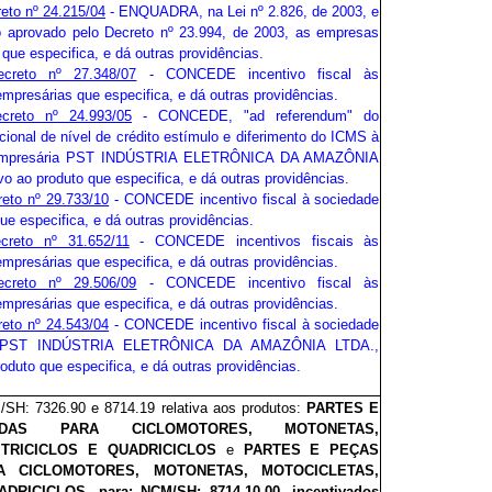
eto nº 24.215/04
- ENQUADRA, na Lei nº 2.826, de 2003, e
 aprovado pelo Decreto nº 23.994, de 2003, as empresas
 que especifica, e dá outras providências.
ecreto nº 27.348/07
- CONCEDE incentivo fiscal às
mpresárias que especifica, e dá outras providências.
creto nº 24.993/05
- CONCEDE, "ad referendum" do
onal de nível de crédito estímulo e diferimento do ICMS à
empresária PST INDÚSTRIA ELETRÔNICA DA AMAZÔNIA
ivo ao produto que especifica, e dá outras providências.
reto nº 29.733/10
- CONCEDE incentivo fiscal à sociedade
ue especifica, e dá outras providências.
creto nº 31.652/11
- CONCEDE incentivos fiscais às
mpresárias que especifica, e dá outras providências.
ecreto nº 29.506/09
- CONCEDE incentivo fiscal às
mpresárias que especifica, e dá outras providências.
reto nº 24.543/04
- CONCEDE incentivo fiscal à sociedade
a PST INDÚSTRIA ELETRÔNICA DA AMAZÔNIA LTDA.,
roduto que especifica, e dá outras providências.
SH: 7326.90 e 8714.19 relativa aos produtos:
PARTES E
ADAS PARA CICLOMOTORES, MOTONETAS,
 TRICICLOS E QUADRICICLOS
e
PARTES E PEÇAS
A CICLOMOTORES, MOTONETAS, MOTOCICLETAS,
ADRICICLOS
,
para:
NCM/SH: 8714.10.00, incentivados