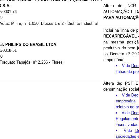
 S.A.
Altera de: NC
7/0001-74
AUTOMAÇÃO LTD
-9
PARA AUTOMAÇÃO
Autaz Mirim,
nº
1.030, Blocos 1 e 2 - Distrito Industrial
Inclui na linha de 
RECARREGÁVEL - 
na mesma posição
l:
PHILIPS DO BRASIL LTDA
.
produtivo do bem j
6/0018-51
no Decreto nº 29.
-0
empresária.
Torquato Tapajós, nº 2.236 - Flores
Vide
Dec
linhas de pr
Altera de: PST 
denominação social
Vide
Dec
empresári
relativo ao p
Vide
Decr
Regulamento
incentivadas
Vide
D
sociedades e