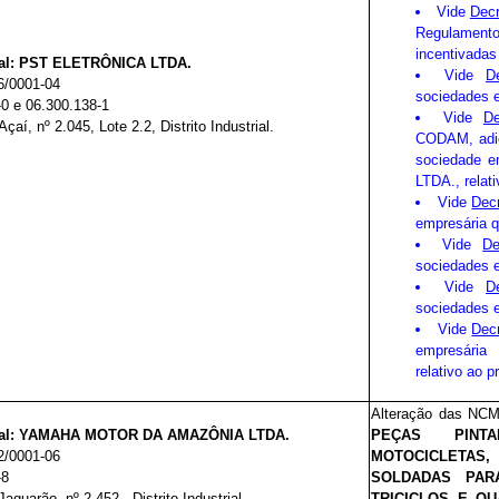
Vide
Decr
Regulamento
incentivadas
l:
PST ELETRÔNICA LTDA.
Vide
D
6/0001-04
sociedades e
0 e 06.300.138-1
Vide
De
 Açaí,
nº
2.045, Lote 2.2, Distrito Industrial.
CODAM, adici
sociedade 
LTDA., relat
Vide
Dec
empresária q
Vide
De
sociedades e
Vide
D
sociedades e
Vide
Dec
empresári
relativo ao p
Alteração das NCM/
l:
YAMAHA MOTOR DA AMAZÔNIA LTDA.
PEÇAS PINT
2/0001-06
MOTOCICLETAS,
-8
SOLDADAS PAR
aguarão, nº 2.452 - Distrito Industrial
TRICICLOS E QU