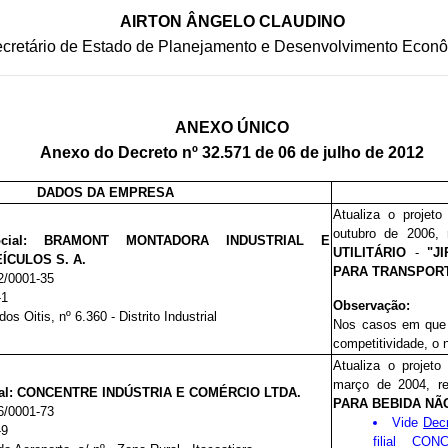
AIRTON ÂNGELO CLAUDINO
cretário de Estado de Planejamento e Desenvolvimento Econ
ANEXO ÚNICO
Anexo do Decreto nº 32.571 de 06 de julho de 2012
DADOS DA EMPRESA
Atualiza o projet
outubro de 2006
, 
ial:
BRAMONT MONTADORA INDUSTRIAL E
UTILITÁRIO
-
"J
ÍCULOS S. A.
PARA TRANSPORT
2/0001-35
-1
Observação:
os Oitis, nº 6.360 - Distrito Industrial
Nos casos em que 
competitividade, o 
Atualiza o projet
março de 2004
, r
l:
CONCENTRE INDÚSTRIA E COMÉRCIO LTDA.
PARA BEBIDA NÃO
6/0001-73
Vide
Decr
-9
filial C