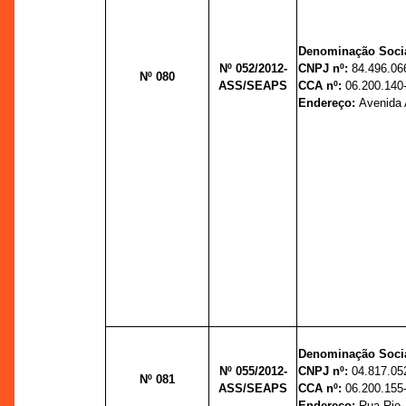
Denominação Socia
Nº 052/2012-
CNPJ nº:
84.496.06
Nº 080
ASS/SEAPS
CCA nº:
06.200.140-
Endereço:
Avenida
Denominação Socia
Nº 055/2012-
CNPJ nº:
04.817.05
Nº 081
ASS/SEAPS
CCA nº:
06.200.155
Endereço:
Rua Rio J