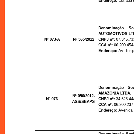
Endereço:
Estrada d
Denominação Soc
AUTOMOTIVOS LT
Nº 073-A
Nº
565
/2012
CNPJ nº:
07.345.73
CCA nº:
06.200.454
Endereço:
Av. Torq
Denominação Soc
AMAZÔNIA LTDA.
Nº 056/2012-
Nº 076
CNPJ nº:
34.525.44
ASS/SEAPS
CCA nº:
06.200.237
Endereço:
Avenida C
Denominação Soci