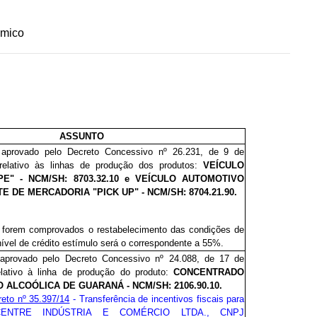
ômico
ASSUNTO
o aprovado pelo Decreto
Concessivo nº 26.231, de 9 de
relativo às linhas de produção dos produtos:
VEÍCULO
IPE"
- NCM/SH: 8703.32.10 e
VEÍCULO AUTOMOTIVO
E DE MERCADORIA "PICK UP"
- NCM/SH: 8704.21.90.
forem comprovados o restabelecimento das condições de
nível de crédito estímulo será o correspondente a 55%.
o aprovado pelo Decreto
Concessivo nº 24.088, de 17 de
elativo à linha de produção do produto:
CONCENTRADO
 ALCOÓLICA DE GUARANÁ - NCM/SH: 2106.90.10
.
eto nº 35.397/14
- Transferência de incentivos fiscais para
ONCENTRE INDÚSTRIA E COMÉRCIO LTDA., CNPJ