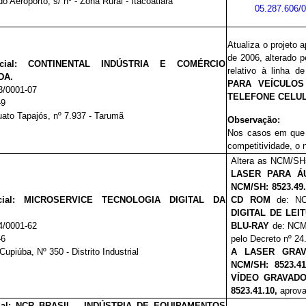
o Aeroporto, s/ nº - Zona Rural - Itacoatiara
05.287.606/0
Atualiza o projeto 
de 2006, alterado 
ial:
CONTINENTAL INDÚSTRIA E COMÉRCIO
relativo à linha 
DA.
PARA VEÍCULO
3/0001-07
TELEFONE CELULA
-9
uato Tapajós, nº 7.937 - Tarumã
Observação:
Nos casos em que 
competitividade, o 
Altera as NCM/SHs
LASER PARA Á
NCM/SH: 8523.4
ial:
MICROSERVICE TECNOLOGIA DIGITAL DA
CD ROM
de: N
DIGITAL DE LEI
4/0001-62
BLU-RAY
de: NCM
-6
pelo Decreto nº 24
upiúba, Nº 350 - Distrito Industrial
A LASER GRA
NCM/SH: 8523.4
VÍDEO GRAVAD
8523.41.10,
aprova
al:
NCR BRASIL - INDÚSTRIA DE EQUIPAMENTOS