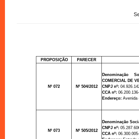
Se
PROPO
SIÇÃO
PARECER
Denominação Soc
COMERCIAL DE VE
Nº 072
Nº 504/2012
CNPJ nº:
04.926.14
CCA nº:
06.200.136
Endereço:
Avenida d
Denominação Socia
CNPJ nº:
05.287.60
Nº 073
Nº 505/2012
CCA nº:
06.300.005