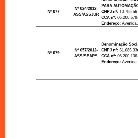
PARA AUTOMAÇÃO
Nº 024/2012-
Nº 077
CNPJ nº:
10.785.56
ASS/ASSJUR
CCA nº:
06.200.678
Endereço:
Avenida 
Denominação Socia
Nº 057/2012-
CNPJ nº:
61.086.33
Nº 079
ASS/SEAPS
CCA nº:
06.200.106
Endereço:
Avenida 