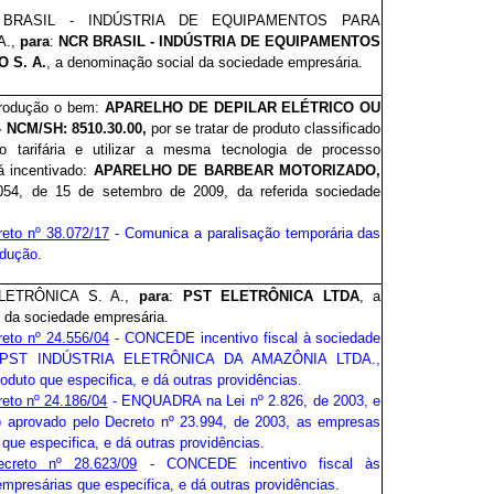
R BRASIL - INDÚSTRIA DE EQUIPAMENTOS PARA
A.,
para
:
NCR BRASIL - INDÚSTRIA DE EQUIPAMENTOS
 S. A.
, a denominação social da sociedade empresária.
produção
o bem:
APARELHO DE DEPILAR ELÉTRICO OU
NCM/SH: 8510.30.00,
por se tratar de produto classificado
 tarifária e utilizar a mesma tecnologia de processo
á incentivado:
APARELHO DE BARBEAR MOTORIZADO,
054, de 15 de setembro de 2009, da referida sociedade
reto nº 38.072/17
- Comunica a paralisação temporária das
odução.
ELETRÔNICA S. A.,
para
:
PST ELETRÔNICA LTDA
, a
 da sociedade empresária.
reto nº 24.556/04
- CONCEDE incentivo fiscal à sociedade
a PST INDÚSTRIA ELETRÔNICA DA AMAZÔNIA LTDA.,
roduto que especifica, e dá outras providências.
eto nº 24.186/04
- ENQUADRA na Lei nº 2.826, de 2003, e
 aprovado pelo Decreto nº 23.994, de 2003, as empresas
 que especifica, e dá outras providências.
ecreto nº 28.623/09
- CONCEDE incentivo fiscal às
mpresárias que especifica, e dá outras providências.