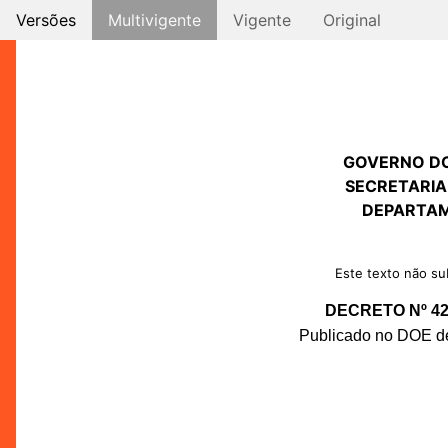
Versões
Multivigente
Vigente
Original
GOVERNO D
SECRETARIA
DEPARTAM
Este texto não sub
DECRETO Nº 42.
Publicado no DOE de