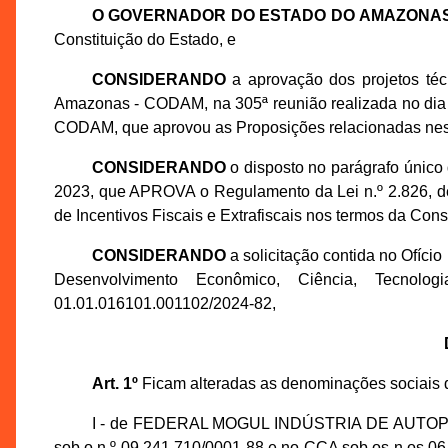
O GOVERNADOR DO ESTADO DO AMAZONA
Constituição do Estado, e
CONSIDERANDO
a aprovação dos projetos té
Amazonas - CODAM, na 305ª reunião realizada no dia 
CODAM, que aprovou as Proposições relacionadas nes
CONSIDERANDO
o disposto no parágrafo único 
2023, que APROVA o Regulamento da Lei n.º 2.826, 
de Incentivos Fiscais e Extrafiscais nos termos da Cons
CONSIDERANDO
a solicitação contida no Ofíci
Desenvolvimento Econômico, Ciência, Tecno
01.01.016101.001102/2024-82,
Art. 1º
Ficam alteradas as denominações sociais d
I - de FEDERAL MOGUL INDÚSTRIA DE AUTOPE
sob o n.º 09.241.710/0001-88 e no CCA sob os n.os 06