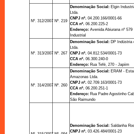
Denominação Social:
Elgin Industr
Ltda.
CNPJ nº.
04.200.166/0001-66
Nº. 312/2007
Nº. 219
CCA nº.
06.200.225-2
Endereço:
Avenida Abiurana nº 579 -
Industrial
Denominação Social:
DP Indústria 
Ltda.
Nº. 313/2007
Nº. 267
CNPJ nº.
04.812.534/0001-73
CCA nº.
06.300.240-0
Endereço:
Rua Tefé, 270 - Japiim
Denominação Social:
ERAM - Estal
Amazonas Ltda.
CNPJ nº.
02.709.163/0001-73
Nº. 314/2007
Nº. 260
CCA nº.
06.200.251-1
Endereço:
Rua Padre Agostinho Caba
São Raimundo
Denominação Social:
Saldanha Rod
CNPJ nº.
03.426.484/0001-23
Nº. 315/2007
Nº. 094