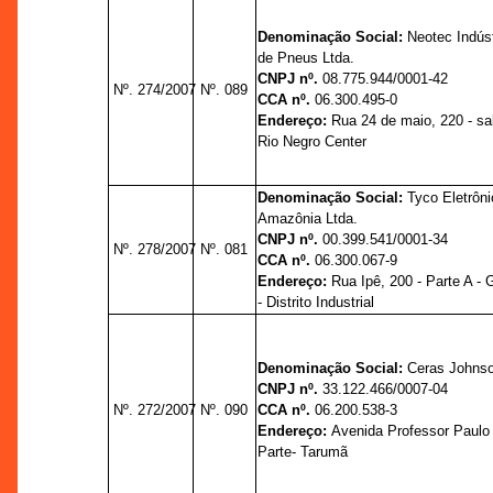
Denominação Social:
Neotec Indúst
de Pneus Ltda.
CNPJ nº.
08.775.944/0001-42
Nº. 274/2007
Nº. 089
CCA nº.
06.300.495-0
Endereço:
Rua 24 de maio, 220 - sal
Rio Negro Center
Denominação Social:
Tyco Eletrôni
Amazônia Ltda.
CNPJ nº.
00.399.541/0001-34
Nº. 278/2007
Nº. 081
CCA nº.
06.300.067-9
Endereço:
Rua Ipê, 200 - Parte A - 
- Distrito Industrial
Denominação Social:
Ceras Johnso
CNPJ nº.
33.122.466/0007-04
Nº. 272/2007
Nº. 090
CCA nº.
06.200.538-3
Endereço:
Avenida Professor Paulo
Parte- Tarumã