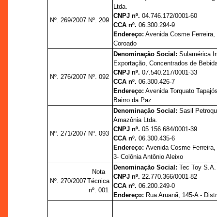
Ltda.
CNPJ nº.
04.746.172/0001-60
Nº. 269/2007
Nº. 209
CCA nº.
06.300.294-9
Endereço:
Avenida Cosme Ferreira, 
Coroado
Denominação Social:
Sulamérica I
Exportação, Concentrados de Bebida
CNPJ nº.
07.540.217/0001-33
Nº. 276/2007
Nº. 092
CCA nº.
06.300.426-7
Endereço:
Avenida Torquato Tapajós,
Bairro da Paz
Denominação Social:
Sasil Petroq
Amazônia Ltda.
CNPJ nº.
05.156.684/0001-39
Nº. 271/2007
Nº. 093
CCA nº.
06.300.435-6
Endereço:
Avenida Cosme Ferreira,
3- Colônia Antônio Aleixo
Denominação Social:
Tec Toy S.A.
Nota
CNPJ nº.
22.770.366/0001-82
Nº. 270/2007
Técnica
CCA nº.
06.200.249-0
nº. 001
Endereço:
Rua Aruanã, 145-A - Distri