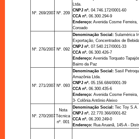
Ltda.
CNPJ nº.
04.746.172/0001-60
Nº. 269/2007
Nº. 209
CCA nº.
06.300.294-9
Endereço:
Avenida Cosme Ferreira, 
Coroado
Denominação Social:
Sulamérica I
Exportação, Concentrados de Bebida
CNPJ nº.
07.540.217/0001-33
Nº. 276/2007
Nº. 092
CCA nº.
06.300.426-7
Endereço:
Avenida Torquato Tapajós,
Bairro da Paz
Denominação Social:
Sasil Petroq
Amazônia Ltda.
CNPJ nº.
05.156.684/0001-39
Nº. 271/2007
Nº. 093
CCA nº.
06.300.435-6
Endereço:
Avenida Cosme Ferreira,
3- Colônia Antônio Aleixo
Denominação Social:
Tec Toy S.A.
Nota
CNPJ nº.
22.770.366/0001-82
Nº. 270/2007
Técnica
CCA nº.
06.200.249-0
nº. 001
Endereço:
Rua Aruanã, 145-A - Distri