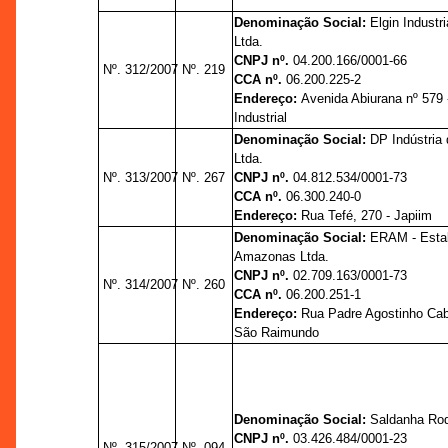
Denominação Social:
Elgin Industr
Ltda.
CNPJ nº.
04.200.166/0001-66
Nº. 312/2007
Nº. 219
CCA nº.
06.200.225-2
Endereço:
Avenida Abiurana nº 579 -
Industrial
Denominação Social:
DP Indústria 
Ltda.
Nº. 313/2007
Nº. 267
CNPJ nº.
04.812.534/0001-73
CCA nº.
06.300.240-0
Endereço:
Rua Tefé, 270 - Japiim
Denominação Social:
ERAM - Estal
Amazonas Ltda.
CNPJ nº.
02.709.163/0001-73
Nº. 314/2007
Nº. 260
CCA nº.
06.200.251-1
Endereço:
Rua Padre Agostinho Caba
São Raimundo
Denominação Social:
Saldanha Rod
CNPJ nº.
03.426.484/0001-23
Nº. 315/2007
Nº. 094