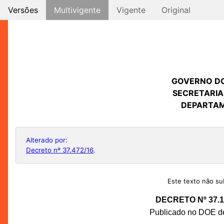
Versões
Multivigente
Vigente
Original
GOVERNO D
SECRETARIA
DEPARTAM
Alterado por:
Decreto nº 37.472/16
.
Este texto não sub
DECRETO Nº 37.1
Publicado no DOE de