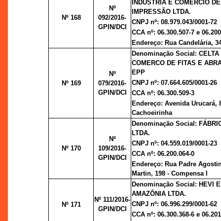
INDÚSTRIA E COMÉRCIO DE
Nº
IMPRESSÃO LTDA.
Nº 168
092/2016-
CNPJ nº: 08.979.043/0001-72
GPIN/DCI
CCA nº: 06.300.507-7 e 06.200
Endereço: Rua Candelária, 3
Denominação Social: CELTA
COMERCO DE FITAS E ABRA
EPP
Nº
CNPJ nº: 07.664.605/0001-26
Nº 169
079/2016-
GPIN/DCI
CCA nº: 06.300.509-3
Endereço: Avenida Urucará, 8
Cachoeirinha
Denominação Social: FÁBR
LTDA.
Nº
CNPJ nº: 04.559.019/0001-23
Nº 170
109/2016-
CCA nº: 06.200.064-0
GPIN/DCI
Endereço: Rua Padre Agosti
Martin, 198 - Compensa I
Denominação Social: HEVI
AMAZÔNIA LTDA.
Nº 111/2016-
CNPJ nº: 06.996.299/0001-62
Nº 171
GPIN/DCI
CCA nº: 06.300.368-6 e 06.201