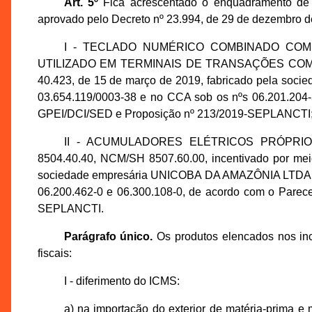
Art. 5º
Fica acrescentado o enquadramento de b
aprovado pelo Decreto nº 23.994, de 29 de dezembro de
I - TECLADO NUMÉRICO COMBINADO COM 
UTILIZADO EM TERMINAIS DE TRANSAÇÕES COMERCIA
40.423, de 15 de março de 2019, fabricado pela soc
03.654.119/0003-38 e no CCA sob os nºs 06.201.204-5
GPEI/DCI/SED e Proposição nº 213/2019-SEPLANCTI
II - ACUMULADORES ELÉTRICOS PRÓPR
8504.40.40, NCM/SH 8507.60.00, incentivado por meio
sociedade empresária UNICOBA DA AMAZÔNIA LTDA., i
06.200.462-0 e 06.300.108-0, de acordo com o Parec
SEPLANCTI.
Parágrafo único.
Os produtos elencados nos inc
fiscais:
I - diferimento do ICMS:
a) na importação do exterior de matéria-prima e m