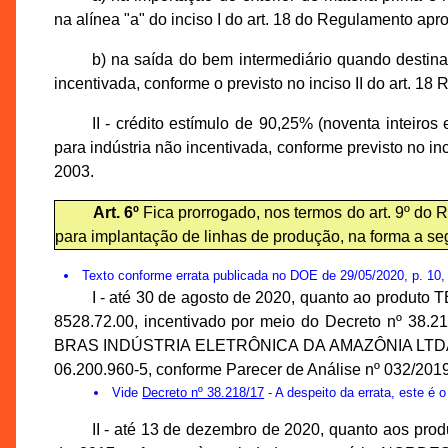
na alínea "a" do inciso I do art. 18 do Regulamento ap
b) na saída do bem intermediário quando destina
incentivada, conforme o previsto no inciso II do art. 1
II - crédito estímulo de 90,25% (noventa inteiros
para indústria não incentivada, conforme previsto no in
2003.
Art. 6º
Fica prorrogado, nos termos do art. 9º do 
para implantação de linhas de produção, na forma a seg
Texto conforme errata publicada no DOE de 29/05/2020, p. 10, 
I - até 30 de agosto de 2020, quanto ao pr
8528.72.00, incentivado por meio do Decreto nº 38.2
BRAS INDÚSTRIA ELETRÔNICA DA AMAZÔNIA LTDA., in
06.200.960-5, conforme Parecer de Análise nº 032/2
Vide
Decreto nº 38.218/17
- A despeito da errata, este é 
II - até 13 de dezembro de 2020, quanto aos pro