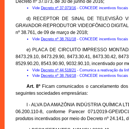
Decreto nº 37.073, de 30 de junho de 2016;
Vide
Decreto nº 37.073/16
- CONCEDE incentivos fiscais 
d) RECEPTOR DE SINAL DE TELEVISÃO V
GRAVADOR-REPRODUTOR VIDEOFÔNICO DIGITAL INTE
nº 38.761, de 09 de março de 2018;
Vide
Decreto nº 38.761/18
- CONCEDE incentivos fisca
e) PLACA DE CIRCUITO IMPRESSO MONTADA 
8473.29.10, 8473.29.90, 8473.30.41, 8473.30.42, 8473
8529.90.20, 8543.90.90, 9032.90.10, incentivado por m
Vide
Decreto nº 44.518/21
- Comunica a reativação da lin
Vide
Decreto nº 38.764/18
- CONCEDE incentivos fisca
Art. 8º
Ficam comunicados o cancelamento dos in
seguintes sociedades empresárias:
I - ALVA DA AMAZÔNIA INDÚSTRIA QUÍMICA LTDA.
06.200.110-8, conforme Parecer 071/2019-GPEI/DC
produtos incentivados por meio do Decreto nº 24.141, de