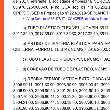
de 2017, referente à sociedade empresária NORD
03.970.326/0003-00 e no CCA sob os nºs 06.201.1
GPEI/DCI/SED e Proposição nº 223/2019-SEPLANCTI, a
Vide
Decreto nº 38.476/17
- CONCEDE incentivos fisca
a) TUBO PLÁSTICO FLEXÍVEL, NCM/SH 3917.32.5
3917.32.59, 3917.39.00, 3917.32.30, 3917.32.40, 3917.
b) ARTIGO DE MATÉRIA-PLÁSTICA PARA 
CISTERNA, FORRO E TELHA), NCM/SH 3916.20.00, 3922
c) TUBO PLÁSTICO RÍGIDO (PVC), NCM/SH 3917.2
d) CONEXÃO DE TUBO DE PLÁSTICO, NCM/SH 
e) RESINA TERMOPLÁSTICA EXTRUDADA (A
3906.90.11, 3901.30.90, 3903.90.90, 3906.90.42, 3902
3906.90.39, 3906.90.49, 3901.20.19, 3901.90.10, 3903
3907.70.00, 3906.90.41, 3903.11.20, 3904.90.00, 3904
3904.21.00, 3906.90.44, 3903.19.00, 3907.40.10, 3903
3901.90.90, 3906.90.43, 3908.90.90, 3906.90.31, 3904