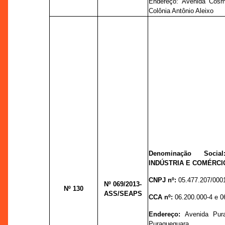
Endereço:
Avenida Cosme
Colônia Antônio Aleixo
Denominação Soc
INDÚSTRIA E COMÉRCI
CNPJ nº:
05.477.207/000
Nº 069
/2013-
Nº 130
ASS/SEAPS
CCA nº:
06.200.000-4 e 0
Endereço:
Avenida Pur
Puraquequara