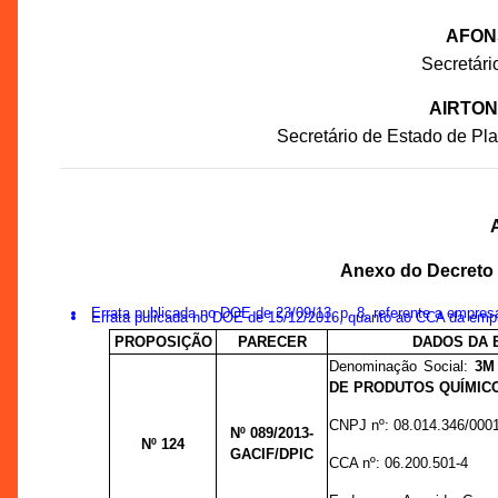
AFON
Secretár
AIRTON
Secretário de Estado de P
Anexo do Decreto n
Errata publicada no DOE de 23/09/13, p. 8, referente a empre
Errata pulicada no DOE de 15/12/2016, quanto ao CCA da emp
PROPOSIÇÃO
PARECER
DADOS DA
Denominação Social:
3M
DE PRODUTOS QUÍMICO
CNPJ nº:
08.014.346/000
Nº 089
/2013-
Nº 124
GACIF/DPIC
CCA nº:
06.200.501-4