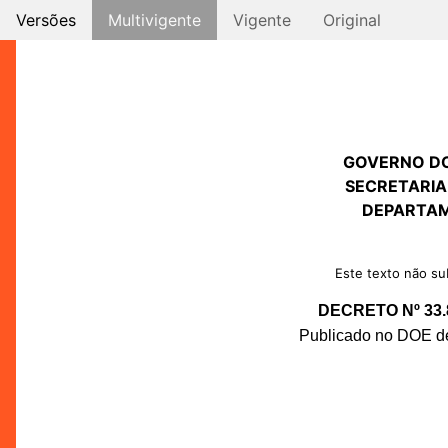
Versões
Multivigente
Vigente
Original
GOVERNO D
SECRETARIA
DEPARTAM
Este texto não sub
DECRETO Nº 33.
Publicado no DOE de