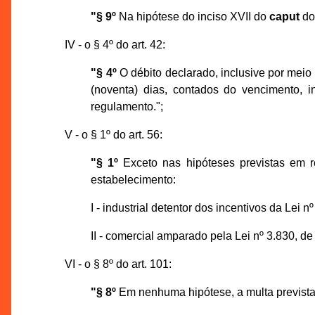
"§ 9º
Na hipótese do inciso XVII do
caput
do 
IV - o § 4º do art. 42:
"§ 4º
O débito declarado, inclusive por meio 
(noventa) dias, contados do vencimento, 
regulamento.";
V - o § 1º do art. 56:
"§ 1º
Exceto nas hipóteses previstas em 
estabelecimento:
I - industrial detentor dos incentivos da Lei 
II - comercial amparado pela Lei nº 3.830, d
VI - o § 8º do art. 101:
"§ 8º
Em nenhuma hipótese, a multa prevista ne