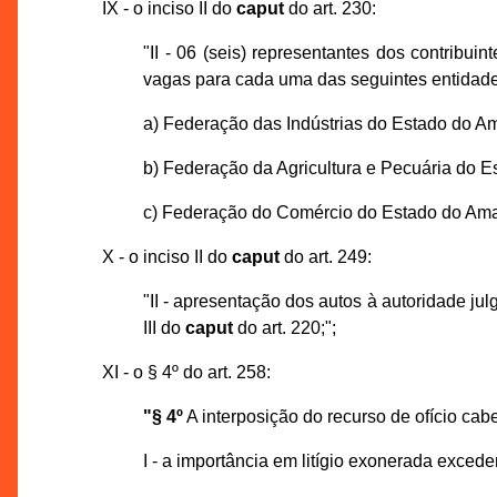
IX - o inciso II do
caput
do art. 230:
"II - 06 (seis) representantes dos contribu
vagas para cada uma das seguintes entidades
a) Federação das Indústrias do Estado do A
b) Federação da Agricultura e Pecuária do 
c) Federação do Comércio do Estado do Ama
X - o inciso II do
caput
do art. 249:
"II - apresentação dos autos à autoridade julg
III do
caput
do art. 220;";
XI - o § 4º do art. 258:
"§ 4º
A interposição do recurso de ofício ca
I - a importância em litígio exonerada exced