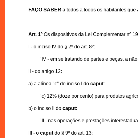
FAÇO SABER
a todos a todos os habitantes qu
Art. 1º
Os dispositivos da Lei Complementar nº 19
I - o inciso IV do § 2º do art. 8º:
"IV - em se tratando de partes e peças, a nã
II - do artigo 12:
a) a alínea "c" do inciso I do
caput
:
"c) 12% (doze por cento) para produtos agríc
b) o inciso II do
caput
:
"II - nas operações e prestações interestadua
III - o
caput
do § 9º do art. 13: