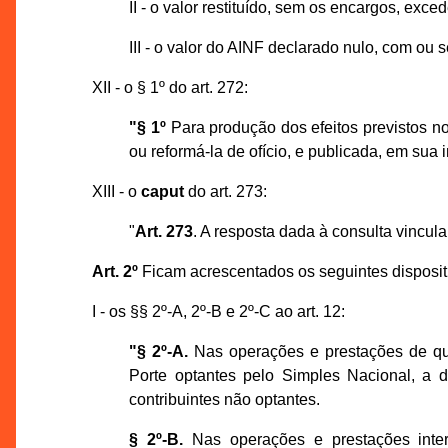
II - o valor restituído, sem os encargos, exce
III - o valor do AINF declarado nulo, com ou 
XII - o § 1º do art. 272:
"§ 1º
Para produção dos efeitos previstos no
ou reformá-la de ofício, e publicada, em sua i
XIII - o
caput
do art. 273:
"
Art. 273
. A resposta dada à consulta vincul
Art. 2º
Ficam acrescentados os seguintes disposit
I - os §§ 2º-A, 2º-B e 2º-C ao art. 12:
"§ 2º-A.
Nas operações e prestações de que
Porte optantes pelo Simples Nacional, a d
contribuintes não optantes.
§ 2º-B.
Nas operações e prestações inter