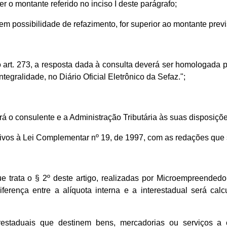
der o montante referido no inciso I deste parágrafo;
sem possibilidade de refazimento, for superior ao montante previs
 art. 273, a resposta dada à consulta deverá ser homologada p
ntegralidade, no Diário Oficial Eletrônico da Sefaz.";
ará o consulente e a Administração Tributária às suas disposiçõ
ivos à Lei Complementar nº 19, de 1997, com as redações que
 trata o § 2º deste artigo, realizadas por Microempreended
iferença entre a alíquota interna e a interestadual será ca
estaduais que destinem bens, mercadorias ou serviços a c