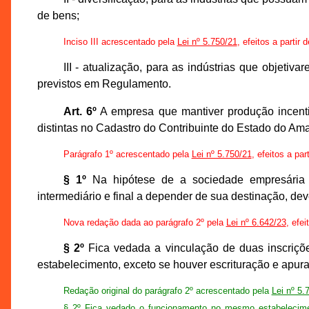
de bens;
Inciso III acrescentado pela
Lei nº 5.750/21
, efeitos a partir
III - atualização, para as indústrias que objet
previstos em Regulamento.
Art. 6º
A empresa que mantiver produção incentiv
distintas no Cadastro do Contribuinte do Estado do A
Parágrafo 1º acrescentado pela
Lei nº 5.750/21
, efeitos a par
§ 1º
Na hipótese de a sociedade empresária
intermediário e final a depender de sua destinação, dev
Nova redação dada ao parágrafo 2º pela
Lei nº 6.642/23
, efei
§ 2º
Fica vedada a vinculação de duas inscriçõ
estabelecimento, exceto se houver escrituração e apu
Redação original do parágrafo 2º acrescentado pela
Lei nº 5.
§ 2º Fica vedado o funcionamento no mesmo estabelecimen