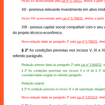
Inciso XII acrescentado pela
Lei nº 5.750/21
, efeitos a parti
XII - promova relevante investimento em ativo imo
Inciso XIII acrescentado pela
Lei nº 5.750/21
, efeitos a parti
XIII - possua capital social compatível com o seu
do projeto técnico-econômico.
Nova redação dada ao parágrafo 2º pela
Lei nº 5.750/21
, efei
§ 2º
As condições previstas nos incisos V, IX e XI
referido parágrafo.
Redação anterior dada ao parágrafo 2º pela
Lei nº 3.843/12
, 
§ 2º As condições previstas nos incisos V e IX do § 1º des
cumulatividade exigida no referido parágrafo.
Redação original
§ 2º A condição prevista no inciso IX é de satisfação obrigató
Nova redação dada ao parágrafo 3º pela
Lei nº 3.971/13
, efei