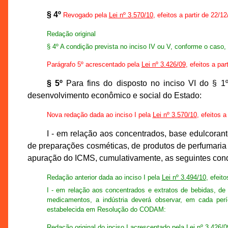
§ 4º
Revogado pela
Lei nº 3.570/10
, efeitos a partir de 22/1
Redação original
§ 4º A condição prevista no inciso IV ou V, conforme o caso, 
Parágrafo 5º acrescentado pela
Lei nº 3.426/09
, efeitos a par
§ 5º
Para fins do disposto no inciso VI do § 1º
desenvolvimento econômico e social do Estado:
Nova redação dada ao inciso I pela
Lei nº 3.570/10
, efeitos a
I - em relação aos concentrados, base edulcorant
de preparações cosméticas, de produtos de perfumaria
apuração do ICMS, cumulativamente, as seguintes co
Redação anterior dada ao inciso I pela
Lei nº 3.494/10
, efeit
I - em relação aos concentrados e extratos de bebidas, de
medicamentos, a indústria deverá observar, em cada per
estabelecida em Resolução do CODAM:
Redação original do inciso I acrescentado pela
Lei nº 3.426/0