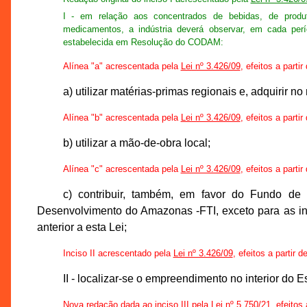
I - em relação aos concentrados de bebidas, de produt
medicamentos, a indústria deverá observar, em cada per
estabelecida em Resolução do CODAM:
Alínea "a" acrescentada pela
Lei nº 3.426/09
, efeitos a parti
a) utilizar matérias-primas regionais e, adquirir 
Alínea "b" acrescentada pela
Lei nº 3.426/09
, efeitos a parti
b) utilizar a mão-de-obra local;
Alínea "c" acrescentada pela
Lei nº 3.426/09
, efeitos a parti
c) contribuir, também, em favor do Fundo de F
Desenvolvimento do Amazonas -FTI, exceto para as in
anterior a esta Lei;
Inciso II acrescentado pela
Lei nº 3.426/09
, efeitos a partir 
II - localizar-se o empreendimento no interior do E
Nova redação dada ao inciso III pela
Lei nº 5.750/21
, efeitos