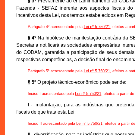
§ 3º
Previamente ao encaminhamento ao CODAM, 
Fazenda - SEFAZ inerente aos aspectos fiscais do
incentivos desta Lei, nos termos estabelecidos em Reg
Parágrafo 4º acrescentado pela
Lei nº 5.750/21
, efeitos a par
§ 4º
Na hipótese de manifestação contrária da S
Secretaria notificará as sociedades empresárias intere
do CODAM, garantida a participação de seus demai
respectivas competências, a decisão final de encamin
Parágrafo 5º acrescentado pela
Lei nº 5.750/21
, efeitos a par
§ 5º
O projeto técnico-econômico pode ser de:
Inciso I acrescentado pela
Lei nº 5.750/21
, efeitos a partir d
I - implantação, para as indústrias que preten
fiscais de que trata esta Lei;
Inciso II acrescentado pela
Lei nº 5.750/21
, efeitos a partir 
II - diversificação, para as indústrias que possu