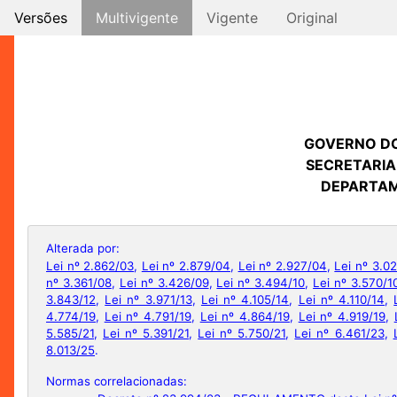
Versões
Multivigente
Vigente
Original
GOVERNO D
SECRETARIA
DEPARTAM
Alterada por:
Lei nº 2.862/03
,
Lei nº 2.879/04
,
Lei nº 2.927/04
,
Lei nº 3.0
nº 3.361/08
,
Lei nº 3.426/09
,
Lei nº 3.494/10
,
Lei nº 3.570/1
3.843/12
,
Lei nº 3.971/13
,
Lei nº 4.105/14
,
Lei nº 4.110/14
,
4.774/19
,
Lei nº 4.791/19
,
Lei nº 4.864/19
,
Lei nº 4.919/19
,
5.585/21
,
Lei nº 5.391/21
,
Lei nº 5.750/21
,
Lei nº 6.461/23
,
8.013/25
.
Normas correlacionadas: