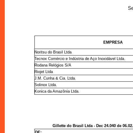
Se
EMPRESA
Noritsu do Brasil Ltda
Tecnox Comércio e Indústria de Aço Inoxidável Ltda.
Rodana Relógios S/A
Riojet Ltda
J.M. Cunha & Cia. Ltda.
Solinox Ltda.
Konica da Amazônia Ltda.
Gillette do Brasil Ltda - Dec 24.040 de 06.02
DE: