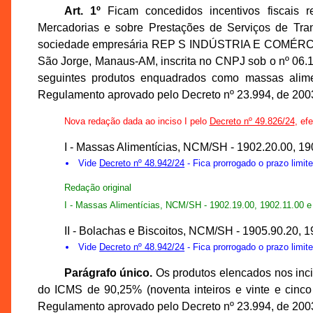
Art. 1º
Ficam concedidos incentivos fiscais r
Mercadorias e sobre Prestações de Serviços de Tran
sociedade empresária REP S INDÚSTRIA E COMÉRCIO
São Jorge, Manaus-AM, inscrita no CNPJ sob o nº 06.
seguintes produtos enquadrados como massas aliment
Regulamento aprovado pelo Decreto nº 23.994, de 2003,
Nova redação dada ao inciso I pelo
Decreto nº 49.826/24
, ef
I - Massas Alimentícias, NCM/SH - 1902.20.00, 19
Vide
Decreto nº 48.942/24
- Fica prorrogado o prazo limit
Redação original
I - Massas Alimentícias, NCM/SH - 1902.19.00, 1902.11.00 e
II - Bolachas e Biscoitos, NCM/SH - 1905.90.20, 
Vide
Decreto nº 48.942/24
- Fica prorrogado o prazo limit
Parágrafo único.
Os produtos elencados nos inciso
do ICMS de 90,25% (noventa inteiros e vinte e cinco 
Regulamento aprovado pelo Decreto nº 23.994, de 200