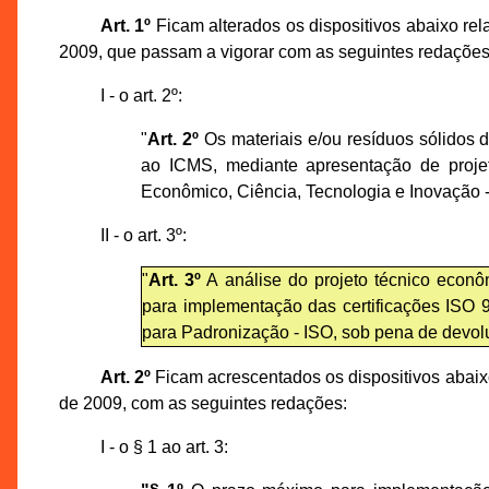
Art. 1º
Ficam alterados os dispositivos abaixo r
2009, que passam a vigorar com as seguintes redações
I - o art. 2º:
"
Art. 2º
Os materiais e/ou resíduos sólidos d
ao ICMS, mediante apresentação de proje
Econômico, Ciência, Tecnologia e Inovação -
II - o art. 3º:
"
Art. 3º
A análise do projeto técnico econô
para implementação das certificações ISO 
para Padronização - ISO, sob pena de devol
Art. 2º
Ficam acrescentados os dispositivos abai
de 2009, com as seguintes redações:
I - o § 1 ao art. 3: