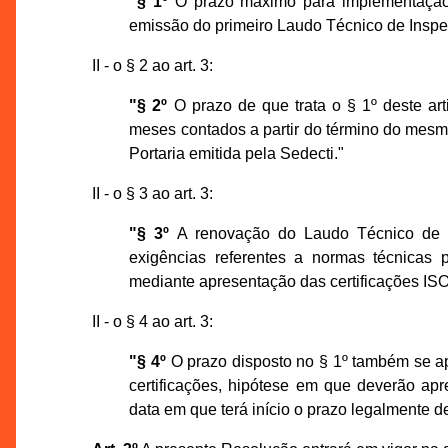
"§ 1º
O prazo máximo para implementação d
emissão do primeiro Laudo Técnico de Inspe
II - o § 2 ao art. 3:
"§ 2º
O prazo de que trata o § 1º deste ar
meses contados a partir do término do mesmo
Portaria emitida pela Sedecti."
II - o § 3 ao art. 3:
"§ 3º
A renovação do Laudo Técnico de I
exigências referentes a normas técnicas
mediante apresentação das certificações ISO
II - o § 4 ao art. 3:
"§ 4º
O prazo disposto no § 1º também se ap
certificações, hipótese em que deverão ap
data em que terá início o prazo legalmente d