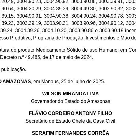
.20.49, 3004.90.23, 3004.90.92, 3003.90.88, 3003.39.91, 3003
.90.64, 3004.20.29, 3004.39.39, 3004.49.30, 3003.90.32, 3003
.39.15, 3004.90.91, 3004.90.38, 3004.90.24, 3004.90.78, 3003
.39.23, 3003.39.19, 3003.90.31, 3003.90.96, 3004.90.12, 3004
.39.24, 3004.39.26, 3004.10.20, 3003.90.86 e 3003.90.19 ince
so Produtivo, Programa de Produção, Investimentos e Mão de O
tura do produto Medicamento Sólido de uso Humano, em Comp
ecreto n.º 49.485, de 17 de maio de 2024.
 publicação.
O AMAZONAS
, em Manaus, 25 de julho de 2025.
WILSON MIRANDA LIMA
Governador do Estado do Amazonas
FLÁVIO CORDEIRO ANTONY FILHO
Secretário de Estado Chefe da Casa Civil
SERAFIM FERNANDES CORRÊA