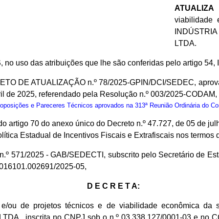
ATUALIZA
d
viabilidad
INDÚSTRIA
LTDA.
S
, no uso das atribuições que lhe são conferidas pelo artigo 54, 
JETO DE ATUALIZAÇÃO n.º 78/2025-GPIN/DCI/SEDEC, aprovad
il de 2025, referendado pela Resolução n.º 003/2025-CODAM,
osições e Pareceres Técnicos aprovados na 313ª Reunião Ordinária do C
do artigo 70 do anexo único do Decreto n.º 47.727, de 05 de j
a Estadual de Incentivos Fiscais e Extrafiscais nos termos da
io n.º 571/2025 - GAB/SEDECTI, subscrito pelo Secretário de 
1.016101.002691/2025-05,
D E C R E T A:
s e/ou de projetos técnicos e de viabilidade econômica
scrita no CNPJ sob o n.º 03.338.127/0001-03 e no CCA s