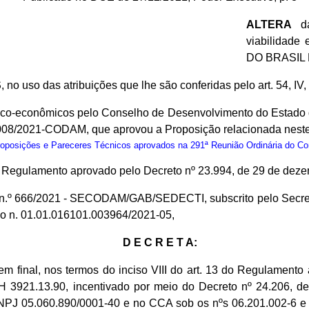
ALTERA
da
viabilidad
DO BRASIL 
S
, no uso das atribuições que lhe são conferidas pelo art. 54, IV
nico-econômicos pelo Conselho de Desenvolvimento do Estado
 008/2021-CODAM, que aprovou a Proposição relacionada neste
osições e Pareceres Técnicos aprovados na 291ª Reunião Ordinária do C
do Regulamento aprovado pelo Decreto nº 23.994, de 29 de dez
io n.º 666/2021 - SECODAM/GAB/SEDECTI, subscrito pelo Secre
so n. 01.01.016101.003964/2021-05,
D E C R E T A:
 final, nos termos do inciso VIII do art. 13 do Regulamento
1.13.90, incentivado por meio do Decreto nº 24.206, de 0
 05.060.890/0001-40 e no CCA sob os nºs 06.201.002-6 e 06