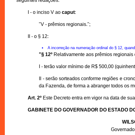
seguintes redações:
I - o inciso V ao
caput
:
"V - prêmios regionais.";
II - o § 12:
A incorreção na numeração ordinal do § 12, quand
"§ 12º
Relativamente aos prêmios regionais d
I - terão valor mínimo de R$ 500,00 (quinhent
II - serão sorteados conforme regiões e cro
da Fazenda, de forma a abranger todos os mu
Art. 2º
Este Decreto entra em vigor na data de sua
GABINETE DO GOVERNADOR DO ESTADO D
WILS
Governado