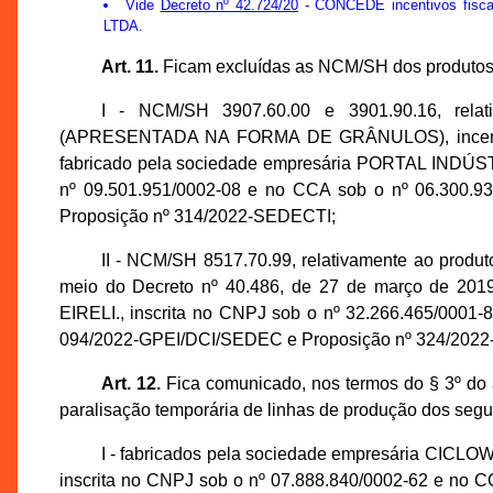
Vide
Decreto nº 42.724/20
- CONCEDE incentivos fis
LTDA.
Art. 11.
Ficam excluídas as NCM/SH dos produtos a
I - NCM/SH 3907.60.00 e 3901.90.16, re
(APRESENTADA NA FORMA DE GRÂNULOS), incentivad
fabricado pela sociedade empresária PORTAL INDÚ
nº 09.501.951/0002-08 e no CCA sob o nº 06.300.9
Proposição nº 314/2022-SEDECTI;
II - NCM/SH 8517.70.99, relativamente ao p
meio do Decreto nº 40.486, de 27 de março de 20
EIRELI., inscrita no CNPJ sob o nº 32.266.465/0001-
094/2022-GPEI/DCI/SEDEC e Proposição nº 324/202
Art. 12.
Fica comunicado, nos termos do § 3º do 
paralisação temporária de linhas de produção dos segu
I - fabricados pela sociedade empresária C
inscrita no CNPJ sob o nº 07.888.840/0002-62 e no C