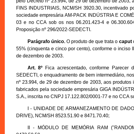
pelo Decreto nº 23.994, de 29 de dezembro de 2
FINS INDUSTRIAIS, NCM/SH 3920.30, incentivado por 
sociedade empresária AM-PACK INDÚSTRIA E COMÉR
03 e no CCA sob os nos 06.201.423-4 e 06.300.60
Proposição nº 296/2022-SEDECTI.
Parágrafo único.
O produto de que trata o
caput
d
55% (cinquenta e cinco por cento), conforme o inciso 
de dezembro de 2003.
Art. 8º
Fica acrescentado, conforme Parecer d
SEDECTI, o enquadramento de bem intermediário, nos 
nº 23.994, de 29 de dezembro de 2003, aos produtos i
fabricados pela sociedade empresária GIGA I
S.A., inscrita no CNPJ 17.122.802/0001-77 e no CCA so
I - UNIDADE DE ARMANEZAMENTO DE DADO
DRIVE), NCM/SH 8523.51.90 e 8471.70.40;
II - MÓDULO DE MEMÓRIA RAM ("RANDOM