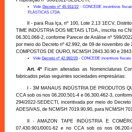
Vide
Decreto nº 45.911/22
- CONCEDE incentivos fisc
PLÁSTICAS LTDA.
II - para Rua Iça, nº 100, Lote 2.13 1ECV, Distr
TIME INDÚSTRIA DOS METAIS LTDA., inscrita no CNPJ
06.301.068-2, conforme Parecer de Análise nº 599/2
por meio do Decreto nº 42.992, de 09 de novembr
COMPOSTOS DE OURO, NCM/SH 2843.30.90 e 2843.
Vide
Decreto nº 42.992/20
- CONCEDE incentivos fiscai
Art. 4º
Ficam alteradas as Nomenclaturas Co
fabricados pelas seguintes sociedades empresárias:
I - 3M MANAUS INDÚSTRIA DE PRODUTOS QUÍMIC
CCA sob os nos 06.200.501-4 e 06.300.462-3, confor
294/2022-SEDECTI, incentivada por meio do Decreto n
ADESIVAS, de NCM/SH 7019.90.90, para NCM/SH 701
II - AMAZON TAPE INDÚSTRIA E COMÉRCI
07.430.901/0001-62 e no CCA sob os nos 06.200.4