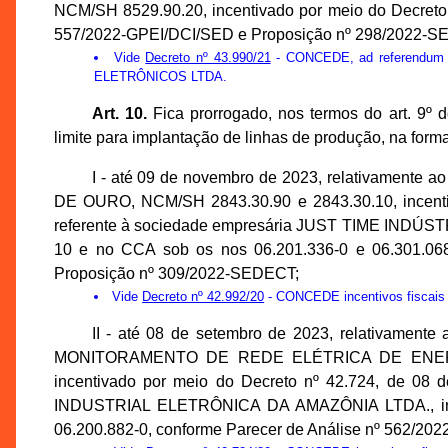
NCM/SH 8529.90.20, incentivado por meio do Decreto 
557/2022-GPEI/DCI/SED e Proposição nº 298/2022-S
Vide
Decreto nº 43.990/21
- CONCEDE, ad referendum 
ELETRÔNICOS LTDA.
Art. 10.
Fica prorrogado, nos termos do art. 9º 
limite para implantação de linhas de produção, na forma
I - até 09 de novembro de 2023, relativam
DE OURO, NCM/SH 2843.30.90 e 2843.30.10, incenti
referente à sociedade empresária JUST TIME INDÚSTR
10 e no CCA sob os nos 06.201.336-0 e 06.301.06
Proposição nº 309/2022-SEDECT;
Vide
Decreto nº 42.992/20
- CONCEDE incentivos fiscai
II - até 08 de setembro de 2023, relativa
MONITORAMENTO DE REDE ELÉTRICA DE ENERGIA, 
incentivado por meio do Decreto nº 42.724, de 08
INDUSTRIAL ELETRÔNICA DA AMAZÔNIA LTDA., insc
06.200.882-0, conforme Parecer de Análise nº 562/2