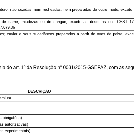
oduro, não cozidas, nem recheadas, nem preparadas de outro modo, exceto
 de carne, miudezas ou de sangue, exceto as descritas nos CEST 17.
17.079.06
es; caviar e seus sucedâneos preparados a partir de ovas de peixe; exce
ela do art. 1º da Resolução nº 0031/2015-GSEFAZ, com as seg
DESCRIÇÃO
remium
 obrigatória)
as autorizativas)
as experimentais)