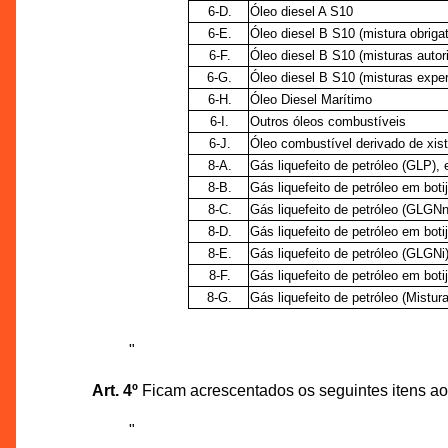
6-D.
Óleo diesel A S10
6-E.
Óleo diesel B S10 (mistura obrigat
6-F.
Óleo diesel B S10 (misturas autor
6-G.
Óleo diesel B S10 (misturas expe
6-H.
Óleo Diesel Marítimo
6-I.
Outros óleos combustíveis
6-J.
Óleo combustível derivado de xis
8-A.
Gás liquefeito de petróleo (GLP),
8-B.
Gás liquefeito de petróleo em bot
8-C.
Gás liquefeito de petróleo (GLGNn
8-D.
Gás liquefeito de petróleo em bot
8-E.
Gás liquefeito de petróleo (GLGNi
8-F.
Gás liquefeito de petróleo em boti
8-G.
Gás liquefeito de petróleo (Mistur
"
Art. 4º
Ficam acrescentados os seguintes itens ao
"