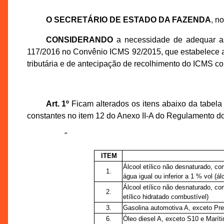
O SECRETÁRIO DE ESTADO DA FAZENDA
, n
CONSIDERANDO
a necessidade de adequar a
117/2016 no Convênio ICMS 92/2015, que estabelece a s
tributária e de antecipação de recolhimento do ICMS c
Art. 1º
Ficam alterados os itens abaixo da tabel
constantes no item 12 do Anexo II-A do Regulamento d
"
ITEM
Álcool etílico não desnaturado, c
1.
água igual ou inferior a 1 % vol (ál
Álcool etílico não desnaturado, co
2.
etílico hidratado combustível)
3.
Gasolina automotiva A, exceto P
6.
Óleo diesel A, exceto S10 e Marít