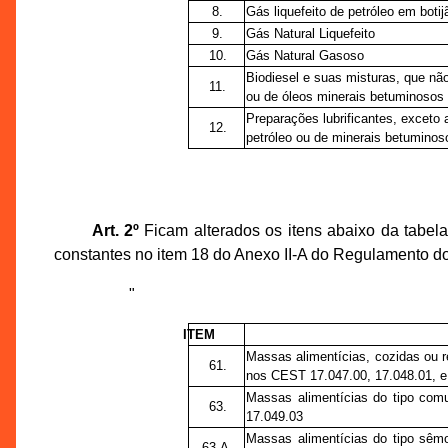
8.
Gás liquefeito de petróleo em boti
9.
Gás Natural Liquefeito
10.
Gás Natural Gasoso
Biodiesel e suas misturas, que n
11.
ou de óleos minerais betuminosos
Preparações lubrificantes, exceto
12.
petróleo ou de minerais betuminos
Art. 2º
Ficam alterados os itens abaixo da tabel
constantes no item 18 do Anexo II-A do Regulamento d
"
ITEM
Massas alimentícias, cozidas ou r
61.
nos CEST 17.047.00, 17.048.01, e
Massas alimentícias do tipo com
63.
17.049.03
Massas alimentícias do tipo sêm
63-A.