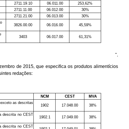
2711.19.10
06.011.00
253,62%
2711.11.00
06.012.00
30%
2711.21.00
06.013.00
30%
eo
3826.00.00
06.016.00
45,59%
e
3403
06.017.00
61,31%
".
embro de 2015, que especifica os produtos alimentícios
uintes redações:
NCM
CEST
MVA
exceto as descritas
1902
17.048.00
38%
a descrita no CEST
1902.1
17.049.00
38%
a descrita no CEST
1902.1
17.049.01
38%