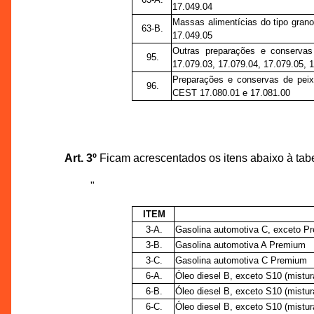
17.049.04
Massas alimentícias do tipo gran
63-B.
17.049.05
Outras preparações e conservas
95.
17.079.03, 17.079.04, 17.079.05, 
Preparações e conservas de peix
96.
CEST 17.080.01 e 17.081.00
Art. 3º
Ficam acrescentados os itens abaixo à tab
"
ITEM
3-A.
Gasolina automotiva C, exceto P
3-B.
Gasolina automotiva A Premium
3-C.
Gasolina automotiva C Premium
6-A.
Óleo diesel B, exceto S10 (mistura
6-B.
Óleo diesel B, exceto S10 (mistur
6-C.
Óleo diesel B, exceto S10 (mistur