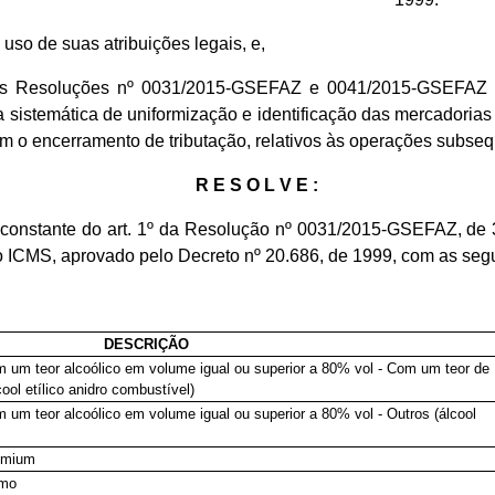
o uso de suas atribuições legais, e,
s Resoluções nº 0031/2015-GSEFAZ e 0041/2015-GSEFAZ às
istemática de uniformização e identificação das mercadorias 
om o encerramento de tributação, relativos às operações subseq
R E S O L V E :
a constante do art. 1º da Resolução nº 0031/2015-GSEFAZ, de
o ICMS, aprovado pelo Decreto nº 20.686, de 1999, com as seg
DESCRIÇÃO
om um teor alcoólico em volume igual ou superior a 80% vol - Com um teor de
cool etílico anidro combustível)
m um teor alcoólico em volume igual ou superior a 80% vol - Outros (álcool
remium
imo