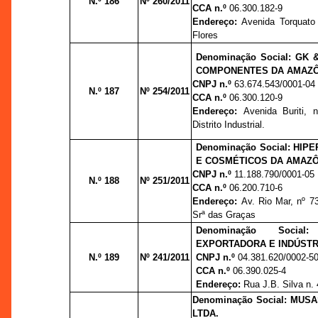
N.º 186
Nº 260/2011
CCA n.º
06.300.182-9
Endereço:
Avenida Torquato 
Flores
Denominação Social: GK 
COMPONENTES DA AMAZÔ
CNPJ n.º
63.674.543/0001-04
N.º 187
Nº 254/2011
CCA n.º
06.300.120-9
Endereço:
Avenida Buriti, 
Distrito Industrial.
Denominação Social: HIP
E COSMÉTICOS DA AMAZÔ
CNPJ n.º
11.188.790/0001-05
N.º 188
Nº 251/2011
CCA n.º
06.200.710-6
Endereço:
Av. Rio Mar, nº 7
Srª das Graças
Denominação Social:
EXPORTADORA E INDÚSTRI
N.º 189
Nº 241/2011
CNPJ n.º
04.381.620/0002-5
CCA n.º
06.390.025-4
Endereço:
Rua J.B. Silva n.
Denominação Social: MUS
LTDA.