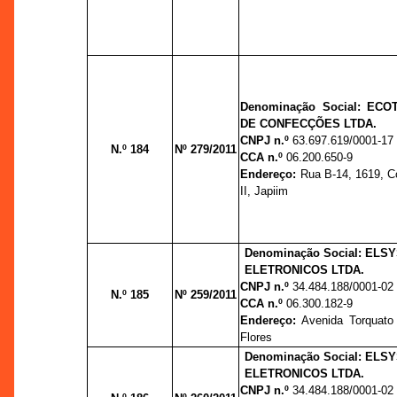
Denominação Social: ECO
DE CONFECÇÕES LTDA.
CNPJ n.º
63.697.619/0001-17
N.º 184
Nº 279/2011
CCA n.º
06.200.650-9
Endereço:
Rua B-14, 1619, C
II, Japiim
Denominação Social: EL
ELETRONICOS LTDA.
CNPJ n.º
34.484.188/0001-02
N.º 185
Nº 259/2011
CCA n.º
06.300.182-9
Endereço:
Avenida Torquato 
Flores
Denominação Social: EL
ELETRONICOS LTDA.
CNPJ n.º
34.484.188/0001-02