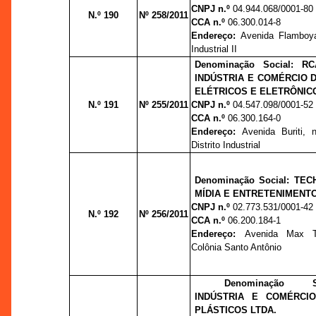
CNPJ n.º
04.944.068/0001-80
N.º 190
Nº 258/2011
CCA n.º
06.300.014-8
Endereço:
Avenida Flamboyan
Industrial II
Denominação Social: 
INDÚSTRIA E COMÉRCIO
ELÉTRICOS E ELETRÔNIC
N.º 191
Nº 255/2011
CNPJ n.º
04.547.098/0001-52
CCA n.º
06.300.164-0
Endereço:
Avenida Buriti, 
Distrito Industrial
Denominação Social: TE
MÍDIA E ENTRETENIMENTO
CNPJ n.º
02.773.531/0001-42
N.º 192
Nº 256/2011
CCA n.º
06.200.184-1
Endereço:
Avenida Max Te
Colônia Santo Antônio
Denominação S
INDÚSTRIA E COMÉRCI
PLÁSTICOS LTDA.