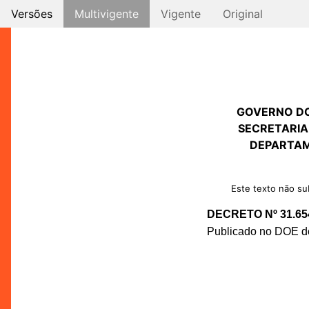
Versões
Multivigente
Vigente
Original
GOVERNO D
SECRETARIA
DEPARTAM
Este texto não sub
DECRETO Nº 31.65
Publicado no DOE de