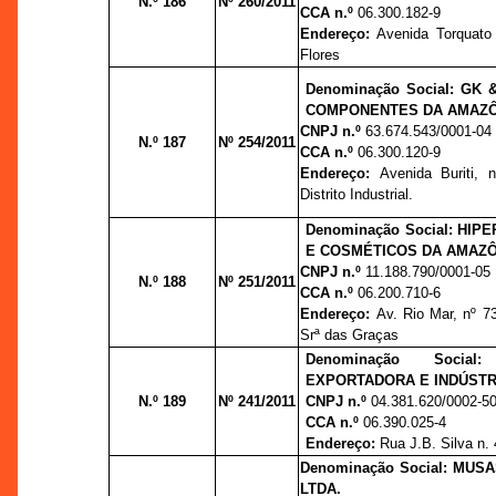
N.º 186
Nº 260/2011
CCA n.º
06.300.182-9
Endereço:
Avenida Torquato 
Flores
Denominação Social: GK 
COMPONENTES DA AMAZÔ
CNPJ n.º
63.674.543/0001-04
N.º 187
Nº 254/2011
CCA n.º
06.300.120-9
Endereço:
Avenida Buriti, 
Distrito Industrial.
Denominação Social: HIP
E COSMÉTICOS DA AMAZÔ
CNPJ n.º
11.188.790/0001-05
N.º 188
Nº 251/2011
CCA n.º
06.200.710-6
Endereço:
Av. Rio Mar, nº 7
Srª das Graças
Denominação Social:
EXPORTADORA E INDÚSTRI
N.º 189
Nº 241/2011
CNPJ n.º
04.381.620/0002-5
CCA n.º
06.390.025-4
Endereço:
Rua J.B. Silva n.
Denominação Social: MUS
LTDA.