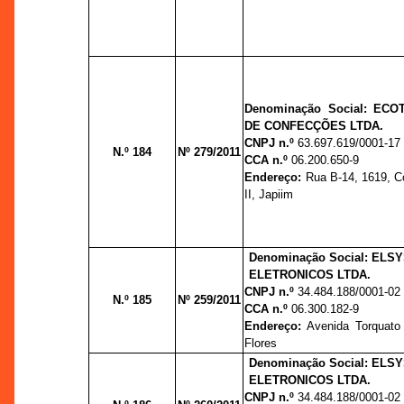
Denominação Social: ECO
DE CONFECÇÕES LTDA.
CNPJ n.º
63.697.619/0001-17
N.º 184
Nº 279/2011
CCA n.º
06.200.650-9
Endereço:
Rua B-14, 1619, C
II, Japiim
Denominação Social: EL
ELETRONICOS LTDA.
CNPJ n.º
34.484.188/0001-02
N.º 185
Nº 259/2011
CCA n.º
06.300.182-9
Endereço:
Avenida Torquato 
Flores
Denominação Social: EL
ELETRONICOS LTDA.
CNPJ n.º
34.484.188/0001-02