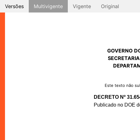
Versões
Multivigente
Vigente
Original
GOVERNO D
SECRETARIA
DEPARTAM
Este texto não sub
DECRETO Nº 31.65
Publicado no DOE de