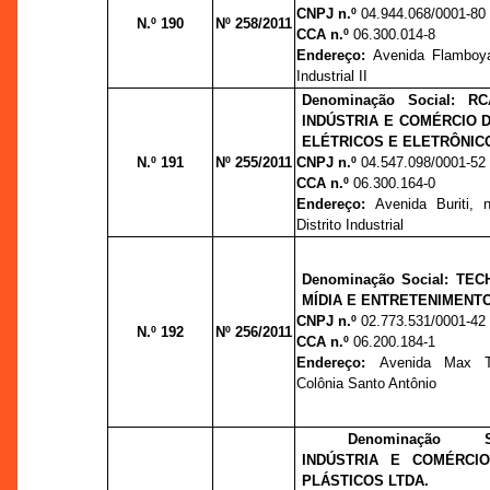
CNPJ n.º
04.944.068/0001-80
N.º 190
Nº 258/2011
CCA n.º
06.300.014-8
Endereço:
Avenida Flamboyan
Industrial II
Denominação Social: 
INDÚSTRIA E COMÉRCIO
ELÉTRICOS E ELETRÔNIC
N.º 191
Nº 255/2011
CNPJ n.º
04.547.098/0001-52
CCA n.º
06.300.164-0
Endereço:
Avenida Buriti, 
Distrito Industrial
Denominação Social: TE
MÍDIA E ENTRETENIMENTO
CNPJ n.º
02.773.531/0001-42
N.º 192
Nº 256/2011
CCA n.º
06.200.184-1
Endereço:
Avenida Max Te
Colônia Santo Antônio
Denominação S
INDÚSTRIA E COMÉRCI
PLÁSTICOS LTDA.