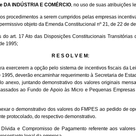
e DA INDÚSTRIA E COMÉRCIO
, no uso de suas atribuições le
os procedimentos a serem cumpridos pelas empresas incentivad
 permissivo objeto da Emenda Constitucional nº 21, de 22 de d
do art. 17 Ato das Disposições Constitucionais Transitórias 
de 1995;
R E S O L V E M:
a exercerem a opção pelo sistema de incentivos fiscais da Le
 1995, deverão encaminhar requerimento à Secretaria de Estad
lo anexo, juntando demonstrativo dos valores originais mens
repassados ao Fundo de Apoio às Micro e Pequenas Empresas
xar o demonstrativo dos valores do FMPES ao pedido de opção
e protocolado, do respectivo demonstrativo.
 Dívida e Compromisso de Pagamento referente aos valore
resentante legal da empresa.