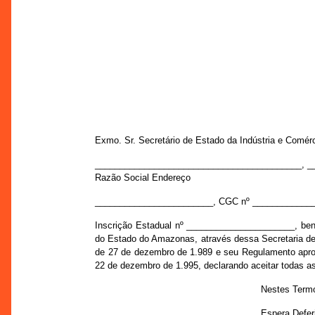
Exmo. Sr. Secretário de Estado da Indústria e Comér
__________________________________________, _
Razão Social Endereço
________________________, CGC nº ____________
Inscrição Estadual nº ______________________, benefi
do Estado do Amazonas, através dessa Secretaria de 
de 27 de dezembro de 1.989 e seu Regulamento aprov
22 de dezembro de 1.995, declarando aceitar todas a
Nestes Term
Espera Defe