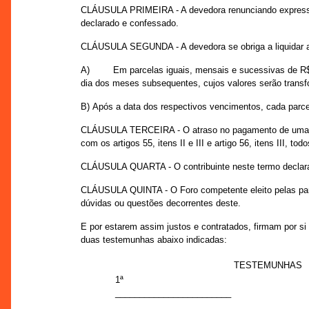
CLÁUSULA PRIMEIRA - A devedora renunciando expressame
declarado e confessado.
CLÁUSULA SEGUNDA - A devedora se obriga a liquidar a d
A)
Em parcelas iguais, mensais e sucessivas de 
dia dos meses subsequentes, cujos valores serão transf
B)
Após a data dos respectivos vencimentos, cada parcel
CLÁUSULA TERCEIRA - O atraso no pagamento de uma parce
com os artigos 55, itens II e III e artigo 56, itens III,
CLÁUSULA QUARTA - O contribuinte neste termo declara c
CLÁUSULA QUINTA - O Foro competente eleito pelas parte
dúvidas ou questões decorrentes deste.
E por estarem assim justos e contratados, firmam por si 
duas testemunhas abaixo indicadas:
TESTEMUNHAS
1ª
________________________