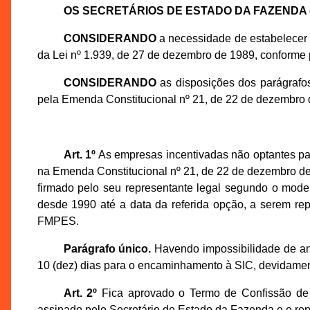
OS SECRETÁRIOS DE ESTADO DA FAZENDA 
CONSIDERANDO
a necessidade de estabelecer 
da Lei nº 1.939, de 27 de dezembro de 1989, conforme
CONSIDERANDO
as disposições dos parágrafos 
pela Emenda Constitucional nº 21, de 22 de dezembro 
Art. 1º
As empresas incentivadas não optantes par
na Emenda Constitucional nº 21, de 22 de dezembro de
firmado pelo seu representante legal segundo o mode
desde 1990 até a data da referida opção, a serem 
FMPES.
Parágrafo único.
Havendo impossibilidade de ane
10 (dez) dias para o encaminhamento à SIC, devidament
Art. 2º
Fica aprovado o Termo de Confissão de
assinado pelo Secretário de Estado da Fazenda e o rep