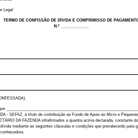
e Legal
TERMO DE CONFISSÃO DE DÍVIDA E COMPRIMISSO DE PAGAMENT
N.º _____________
CONFESSADA).
ada por ____________________________________________________________
SEFAZ, a título de contribuição ao Fundo de Apoio às Micro e Pequenas
ÁRIO DA FAZENDA infrafirmados a quantia acima declarada, constante do De
a dívida mediante as seguintes cláusulas e condições que prevalecerão para ga
a conhecedora: