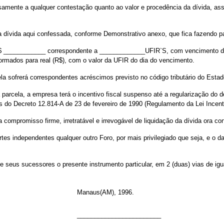
nte a qualquer contestação quanto ao valor e procedência da dívida, assu
ívida aqui confessada, conforme Demonstrativo anexo, que fica fazendo par
R$ ____________ correspondente a _____________UFIR`S, com vencimento da
ormados para real (R$), com o valor da UFIR do dia do vencimento.
a sofrerá correspondentes acréscimos previsto no código tributário do Esta
la, a empresa terá o incentivo fiscal suspenso até a regularização do débi
 todos do Decreto 12.814-A de 23 de fevereiro de 1990 (Regulamento da Lei Incen
ompromisso firme, irretratável e irrevogável de liquidação da dívida ora co
s independentes qualquer outro Foro, por mais privilegiado que seja, e o da
e seus sucessores o presente instrumento particular, em 2 (duas) vias de igua
Manaus(AM), 1996.
________________________