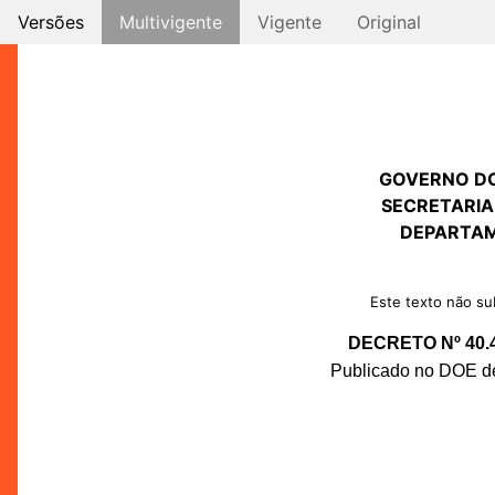
Versões
Multivigente
Vigente
Original
GOVERNO D
SECRETARIA
DEPARTAM
Este texto não sub
DECRETO Nº 40.
Publicado no DOE de