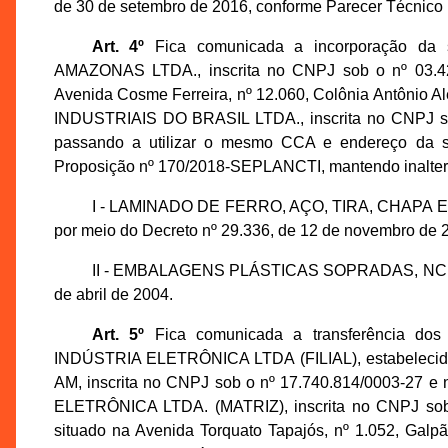
de 30 de setembro de 2016, conforme Parecer Técnic
Art. 4º
Fica comunicada a incorporação d
AMAZONAS LTDA., inscrita no CNPJ sob o nº 03.42
Avenida Cosme Ferreira, nº 12.060, Colônia Antôni
INDUSTRIAIS DO BRASIL LTDA., inscrita no CNPJ sob
passando a utilizar o mesmo CCA e endereço da s
Proposição nº 170/2018-SEPLANCTI, mantendo inalterad
I - LAMINADO DE FERRO, AÇO, TIRA, CHAPA E B
por meio do Decreto nº 29.336, de 12 de novembro de 
II - EMBALAGENS PLÁSTICAS SOPRADAS, NCM/SH 
de abril de 2004.
Art. 5º
Fica comunicada a transferência dos
INDÚSTRIA ELETRÔNICA LTDA (FILIAL), estabelecida n
AM, inscrita no CNPJ sob o nº 17.740.814/0003-27
ELETRÔNICA LTDA. (MATRIZ), inscrita no CNPJ sob 
situado na Avenida Torquato Tapajós, nº 1.052, Galpão