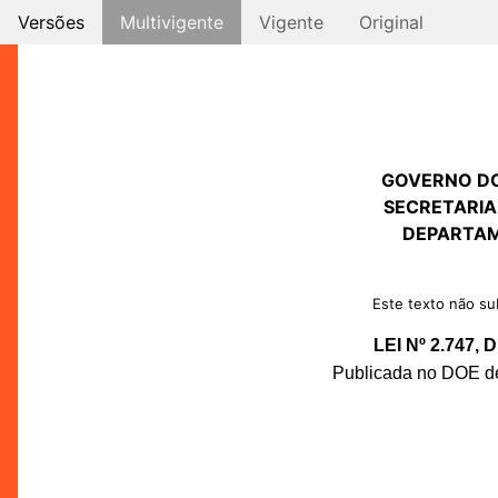
Versões
Multivigente
Vigente
Original
GOVERNO D
SECRETARIA
DEPARTAM
Este texto não sub
LEI Nº 2.747,
Publicada no DOE de