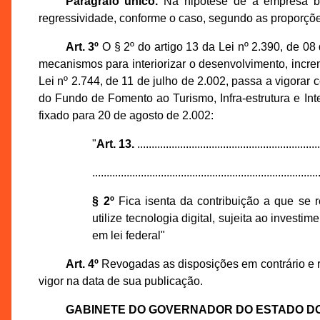
Parágrafo único.
Na hipótese de a empresa bene
regressividade, conforme o caso, segundo as proporçõ
Art. 3º
O § 2º do artigo 13 da Lei nº 2.390, de 08
mecanismos para interiorizar o desenvolvimento, increme
Lei nº 2.744, de 11 de julho de 2.002, passa a vigorar 
do Fundo de Fomento ao Turismo, Infra-estrutura e I
fixado para 20 de agosto de 2.002:
"
Art. 13.
................................................................
...............................................................................
§ 2º
Fica isenta da contribuição a que se re
utilize tecnologia digital, sujeita ao inves
em lei federal"
Art. 4º
Revogadas as disposições em contrário e 
vigor na data de sua publicação.
GABINETE DO GOVERNADOR DO ESTADO D