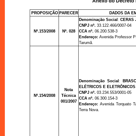
Anexo do Decreto n
PROPOSIÇÃO
PARECER
DADOS DA E
Denominação Social
:
CERAS J
CNPJ nº.
33.122.466/0007-04
Nº.153/2008
Nº. 028
CCA nº.
06.200.538-3
Endereço:
Avenida Professor P
Tarumã.
Denominação Social
:
BRAS
ELÉTRICOS E ELETRÔNICOS
Nota
CNPJ nº.
03.234.553/0001-05
Nº.154/2008
Técnica
CCA nº.
06.300.154-3
001/2007
Endereço:
Avenida Torquato Ta
Terra Nova.