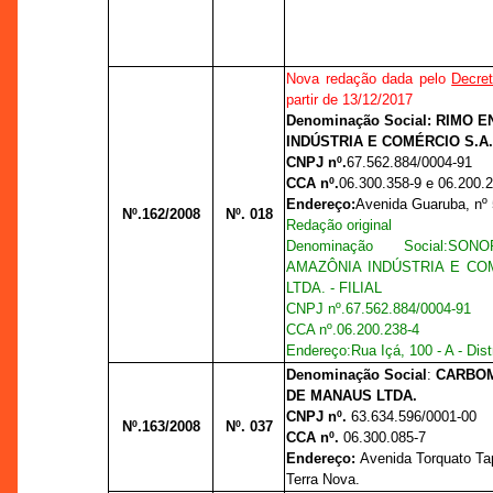
Nova redação dada pelo
Decret
partir de 13/12/2017
Denominação Social: RIMO 
INDÚSTRIA E COMÉRCIO S.A
CNPJ nº.
67.562.884/0004-91
CCA nº.
06.300.358-9 e 06.200.
Endereço:
Avenida Guaruba, nº 58
Nº.162/2008
Nº. 018
Redação original
Denominação Social
:
SON
AMAZÔNIA INDÚSTRIA E C
LTDA. - FILIAL
CNPJ nº.
67.562.884/0004-91
CCA nº.
06.200.238-4
Endereço:
Rua Içá, 100 - A - Distr
Denominação Social
:
CARBOM
DE MANAUS LTDA.
CNPJ nº.
63.634.596/0001-00
Nº.163/2008
Nº. 037
CCA nº.
06.300.085-7
Endereço:
Avenida Torquato Tap
Terra Nova.