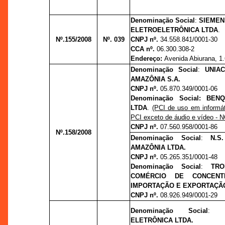
Denominação Social
:
SIEMEN
ELETROELETRÔNICA LTDA
.
Nº.155/2008
Nº. 039
CNPJ nº.
34.558.841/0001-30
CCA nº.
06.300.308-2
Endereço:
Avenida Abiurana, 1.6
Denominação Social
:
UNIA
AMAZÔNIA S.A.
CNPJ nº.
05.870.349/0001-06
Denominação Social:
BENQ
LTDA
.
(PCI de uso em informá
PCI exceto de áudio e vídeo -
CNPJ nº.
07.560.958/0001-86
Nº.158/2008
Denominação Social
:
N.S
AMAZÔNIA LTDA.
CNPJ nº.
05.265.351/0001-48
Denominação Social
:
TRO
COMÉRCIO DE CONCENT
IMPORTAÇÃO E EXPORTAÇÃO
CNPJ nº.
08.926.949/0001-29
Denominação Social
:
ELETRÔNICA LTDA.