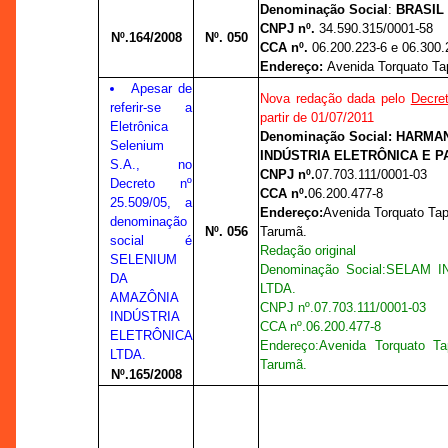
Denominação Social
:
BRASIL
CNPJ nº.
34.590.315/0001-58
Nº.164/2008
Nº. 050
CCA nº.
06.200.223-6 e 06.300.
Endereço:
Avenida Torquato Tap
Apesar de
Nova redação dada pelo
Decret
referir-se a
partir de 01/07/2011
Eletrônica
Denominação Social: HARM
Selenium
INDÚSTRIA ELETRÔNICA E P
S.A., no
CNPJ nº.
07.703.111/0001-03
Decreto nº
CCA nº.
06.200.477-8
25.509/05, a
Endereço:
Avenida Torquato Tap
denominação
Nº. 056
Tarumã.
social é
Redação original
SELENIUM
Denominação Social
:
SELAM I
DA
LTDA.
AMAZÔNIA
CNPJ nº.
07.703.111/0001-03
INDÚSTRIA
CCA nº.
06.200.477-8
ELETRÔNICA
Endereço:
Avenida Torquato Ta
LTDA.
Tarumã.
Nº.165/2008