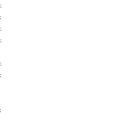
;
;
;
;
;
;
;