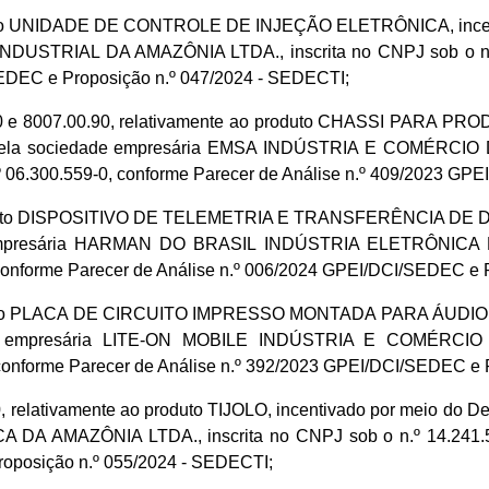
duto UNIDADE DE CONTROLE DE INJEÇÃO ELETRÔNICA, incentiva
INDUSTRIAL DA AMAZÔNIA LTDA., inscrita no CNPJ sob o n.º
SEDEC e Proposição n.º 047/2024 - SEDECTI;
.90 e 8007.00.90, relativamente ao produto CHASSI PARA P
dos pela sociedade empresária EMSA INDÚSTRIA E COMÉR
º 06.300.559-0, conforme Parecer de Análise n.º 409/2023 GP
roduto DISPOSITIVO DE TELEMETRIA E TRANSFERÊNCIA DE DADO
e empresária HARMAN DO BRASIL INDÚSTRIA ELETRÔNICA E
 conforme Parecer de Análise n.º 006/2024 GPEI/DCI/SEDEC e 
duto PLACA DE CIRCUITO IMPRESSO MONTADA PARA ÁUDIO E VÍ
ade empresária LITE-ON MOBILE INDÚSTRIA E COMÉRCIO
 conforme Parecer de Análise n.º 392/2023 GPEI/DCI/SEDEC e 
relativamente ao produto TIJOLO, incentivado por meio do Dec
DA AMAZÔNIA LTDA., inscrita no CNPJ sob o n.º 14.241.52
roposição n.º 055/2024 - SEDECTI;