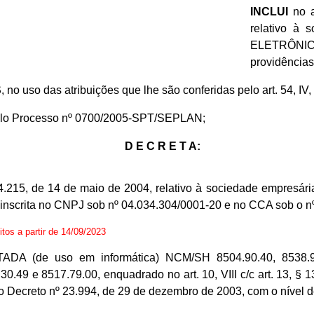
INCLUI
no a
relativo à
ELETRÔNIC
providências
S
, no uso das atribuições que lhe são conferidas pelo art. 54, IV
elo Processo nº 0700/2005-SPT/SEPLAN;
D E C R E T A:
.
nº 24.215, de 14 de maio de 2004, relativo à sociedade em
al, inscrita no CNPJ sob nº 04.034.304/0001-20 e no CCA sob o n
eitos a partir de 14/09/2023
de uso em informática) NCM/SH 8504.90.40, 8538.90.10,
.49 e 8517.79.00, enquadrado no art. 10, VIII c/c art. 13, § 1
elo Decreto nº 23.994, de 29 de dezembro de 2003, com o nível d