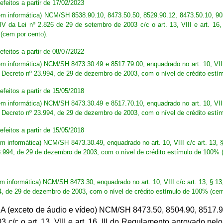
 efeitos a partir de 17/02/2023
rmática) NCM/SH 8538.90.10, 8473.50.50, 8529.90.12, 8473.50.10, 9032.9
, IV da Lei nº 2.826 de 29 de setembro de 2003 c/c o art. 13, VIII e art. 
(cem por cento).
 efeitos a partir de 08/07/2022
mática) NCM/SH 8473.30.49 e 8517.79.00, enquadrado no art. 10, VIII c/c
lo Decreto nº 23.994, de 29 de dezembro de 2003, com o nível de crédito est
 efeitos a partir de 15/05/2018
mática) NCM/SH 8473.30.49 e 8517.70.10, enquadrado no art. 10, VIII c/c
lo Decreto nº 23.994, de 29 de dezembro de 2003, com o nível de crédito est
 efeitos a partir de 15/05/2018
ática) NCM/SH 8473.30.49, enquadrado no art. 10, VIII c/c art. 13, § 13,
3.994, de 29 de dezembro de 2003, com o nível de crédito estímulo de 100% 
tica) NCM/SH 8473.30, enquadrado no art. 10, VIII c/c art. 13, § 13, IV d
4, de 29 de dezembro de 2003, com o nível de crédito estímulo de 100% (cem
eto de áudio e vídeo) NCM/SH 8473.50, 8504.90, 8517.90, 
6/03 c/c o art. 13, VIII e art. 16, III do Regulamento aprovado p