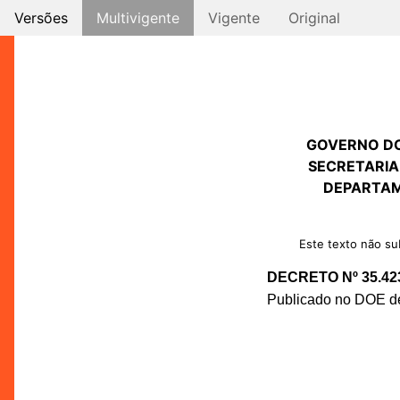
Versões
Multivigente
Vigente
Original
GOVERNO D
SECRETARIA
DEPARTAM
Este texto não sub
DECRETO Nº 35.42
Publicado no DOE de