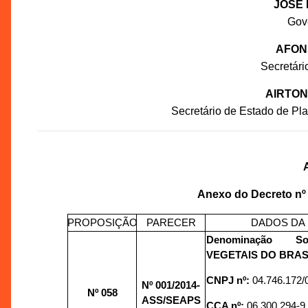
JOSÉ 
Gov
AFON
Secretár
AIRTON
Secretário de Estado de P
Anexo do Decreto nº
PROPOSIÇÃO
PARECER
DADOS DA
Denominação S
VEGETAIS DO BRAS
CNPJ nº:
04.746.172/
Nº 001
/2014-
Nº 058
ASS/SEAPS
CCA nº:
06.300.294-9