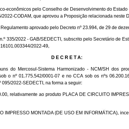
nico-econômicos pelo Conselho de Desenvolvimento do Estado
05/2022-CODAM, que aprovou a Proposição relacionada neste D
do Regulamento aprovado pelo Decreto nº 23.994, de 29 de dez
io n.º 335/2022 - GAB/SEDECTI, subscrito pelo Secretário de 
.016101.003344/2022-49,
D E C R E T A:
uns do Mercosul-Sistema Harmonizado - NCM/SH dos prod
 o nº 01.775.542/0001-07 e no CCA sob os nºs 06.200.166-
 095/2022-SEDECTI, na forma a seguir:
90.00, relativamente ao produto PLACA DE CIRCUITO IMPR
UITO IMPRESSO MONTADA (DE USO EM INFORMÁTICA), incentiv