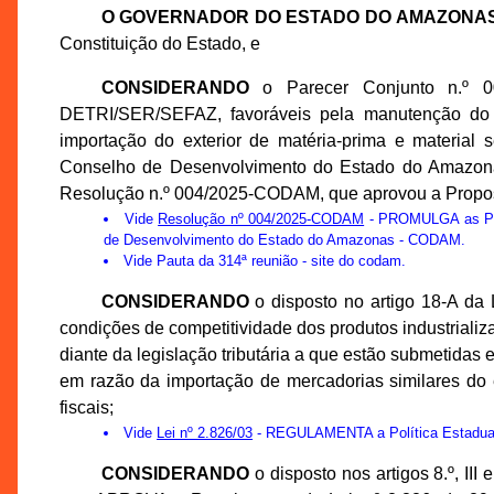
O GOVERNADOR DO ESTADO DO AMAZONA
Constituição do Estado, e
CONSIDERANDO
o Parecer Conjunto n.º 0
DETRI/SER/SEFAZ, favoráveis pela manutenção do c
importação do exterior de matéria-prima e material
Conselho de Desenvolvimento do Estado do Amazona
Resolução n.º 004/2025-CODAM, que aprovou a Propo
Vide
Resolução nº 004/2025-CODAM
- PROMULGA as Prop
de Desenvolvimento do Estado do Amazonas - CODAM.
Vide
Pauta da 314ª reunião
- site do codam.
CONSIDERANDO
o disposto no artigo 18-A da 
condições de competitividade dos produtos industriali
diante da legislação tributária a que estão submetid
em razão da importação de mercadorias similares do e
fiscais;
Vide
Lei nº 2.826/03
- REGULAMENTA a Política Estadual d
CONSIDERANDO
o disposto nos artigos 8.º, III