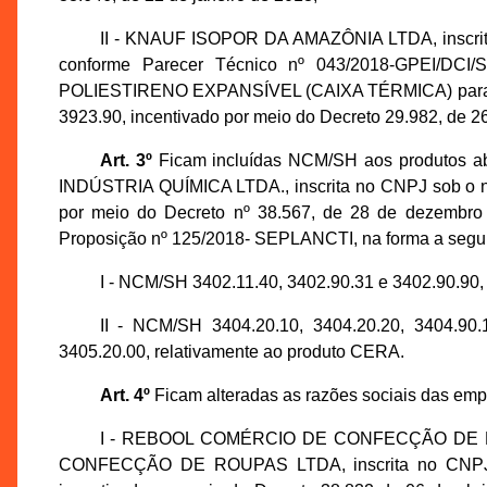
II - KNAUF ISOPOR DA AMAZÔNIA LTDA, inscrita
conforme Parecer Técnico nº 043/2018-GPEI/DC
POLIESTIRENO EXPANSÍVEL (CAIXA TÉRMICA) par
3923.90, incentivado por meio do Decreto 29.982, de 2
Art. 3º
Ficam incluídas NCM/SH aos produtos ab
INDÚSTRIA QUÍMICA LTDA., inscrita no CNPJ sob o nº
por meio do Decreto nº 38.567, de 28 de dezembro
Proposição nº 125/2018- SEPLANCTI, na forma a segui
I - NCM/SH 3402.11.40, 3402.90.31 e 3402.90.
II - NCM/SH 3404.20.10, 3404.20.20, 3404.90.1
3405.20.00, relativamente ao produto CERA.
Art. 4º
Ficam alteradas as razões sociais das emp
I - REBOOL COMÉRCIO DE CONFECÇÃO DE 
CONFECÇÃO DE ROUPAS LTDA, inscrita no CNPJ so