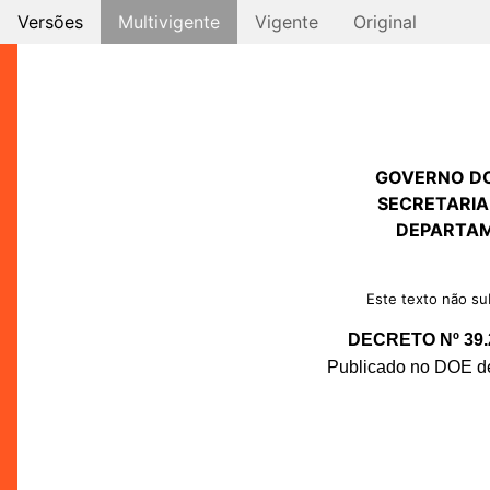
Versões
Multivigente
Vigente
Original
GOVERNO D
SECRETARIA
DEPARTAM
Este texto não sub
DECRETO Nº 39.
Publicado no DOE de