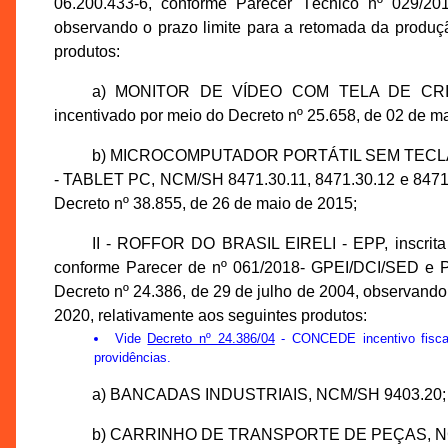
06.200.433-6, conforme Parecer Técnico nº 029/2
observando o prazo limite para a retomada da produçã
produtos:
a) MONITOR DE VÍDEO COM TELA DE CRIS
incentivado por meio do Decreto nº 25.658, de 02 de m
b) MICROCOMPUTADOR PORTÁTIL SEM TECLA
- TABLET PC, NCM/SH 8471.30.11, 8471.30.12 e 8471.3
Decreto nº 38.855, de 26 de maio de 2015;
II - ROFFOR DO BRASIL EIRELI - EPP, inscrita
conforme Parecer de nº 061/2018- GPEI/DCI/SED e P
Decreto nº 24.386, de 29 de julho de 2004, observando
2020, relativamente aos seguintes produtos:
Vide
Decreto nº 24.386/04
- CONCEDE incentivo fisca
providências.
a) BANCADAS INDUSTRIAIS, NCM/SH 9403.20;
b) CARRINHO DE TRANSPORTE DE PEÇAS, NC