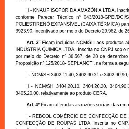
II - KNAUF ISOPOR DA AMAZÔNIA LTDA, inscrita
conforme Parecer Técnico nº 043/2018-GPEI/DC
POLIESTIRENO EXPANSÍVEL (CAIXA TÉRMICA) par
3923.90, incentivado por meio do Decreto 29.982, de 2
Art. 3º
Ficam incluídas NCM/SH aos produtos ab
INDÚSTRIA QUÍMICA LTDA., inscrita no CNPJ sob o nº
por meio do Decreto nº 38.567, de 28 de dezembro
Proposição nº 125/2018- SEPLANCTI, na forma a segui
I - NCM/SH 3402.11.40, 3402.90.31 e 3402.90.
II - NCM/SH 3404.20.10, 3404.20.20, 3404.90.1
3405.20.00, relativamente ao produto CERA.
Art. 4º
Ficam alteradas as razões sociais das emp
I - REBOOL COMÉRCIO DE CONFECÇÃO DE 
CONFECÇÃO DE ROUPAS LTDA, inscrita no CNPJ so