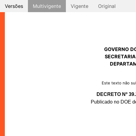
Versões
Multivigente
Vigente
Original
GOVERNO D
SECRETARIA
DEPARTAM
Este texto não sub
DECRETO Nº 39.
Publicado no DOE de