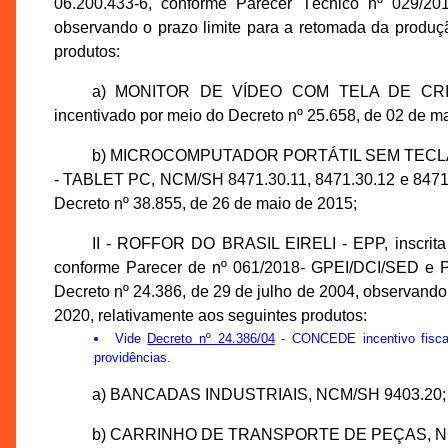
06.200.433-6, conforme Parecer Técnico nº 029/2
observando o prazo limite para a retomada da produçã
produtos:
a) MONITOR DE VÍDEO COM TELA DE CRIS
incentivado por meio do Decreto nº 25.658, de 02 de m
b) MICROCOMPUTADOR PORTÁTIL SEM TECLA
- TABLET PC, NCM/SH 8471.30.11, 8471.30.12 e 8471.3
Decreto nº 38.855, de 26 de maio de 2015;
II - ROFFOR DO BRASIL EIRELI - EPP, inscrita
conforme Parecer de nº 061/2018- GPEI/DCI/SED e P
Decreto nº 24.386, de 29 de julho de 2004, observando
2020, relativamente aos seguintes produtos:
Vide
Decreto nº 24.386/04
- CONCEDE incentivo fisca
providências.
a) BANCADAS INDUSTRIAIS, NCM/SH 9403.20;
b) CARRINHO DE TRANSPORTE DE PEÇAS, NC