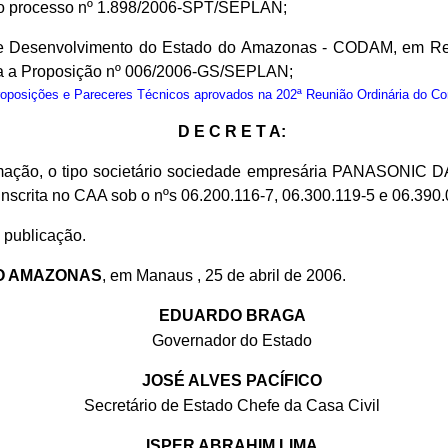
lo processo nº 1.898/2006-SPT/SEPLAN;
e Desenvolvimento do Estado do Amazonas - CODAM, em Reuni
a a Proposição nº 006/2006-GS/SEPLAN;
osições e Pareceres Técnicos aprovados na 202ª Reunião Ordinária do C
D E C R E T A:
formação, o tipo societário sociedade empresária PANASON
al inscrita no CAA sob o nºs 06.200.116-7, 06.300.119-5 e 06.3
 publicação.
O AMAZONAS
, em Manaus , 25 de abril de 2006.
EDUARDO BRAGA
Governador do Estado
JOSÉ ALVES PACÍFICO
Secretário de Estado Chefe da Casa Civil
ISPER ABRAHIM LIMA