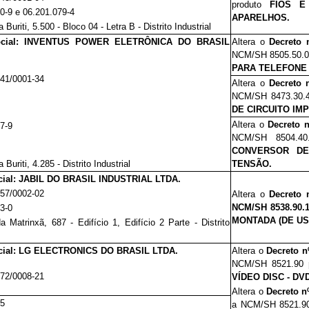
produto
FIOS E 
20-9 e 06.201.079-4
APARELHOS.
 Buriti, 5.500 - Bloco 04 - Letra B - Distrito Industrial
ocial: INVENTUS POWER ELETRÔNICA DO BRASIL
Altera o
Decreto 
NCM/SH 8505.50.
PARA TELEFONE
541/0001-34
Altera o
Decreto 
NCM/SH 8473.30.
DE CIRCUITO IM
Altera o
Decreto n
67-9
NCM/SH 8504.4
CONVERSOR DE
a
Buriti, 4.285 - Distrito Industrial
TENSÃO.
ial: JABIL DO BRASIL INDUSTRIAL LTDA.
857/0002-02
Altera o
Decreto 
NCM/SH 8538.90.
53-0
MONTADA (DE US
a Matrinxã, 687 - Edifício 1, Edifício 2 Parte - Distrito
cial: LG ELECTRONICS DO BRASIL LTDA.
Altera o
Decreto n
NCM/SH 8521.90
372/0008-21
VÍDEO DISC - DV
Altera o
Decreto n
85
a NCM/SH 8521.