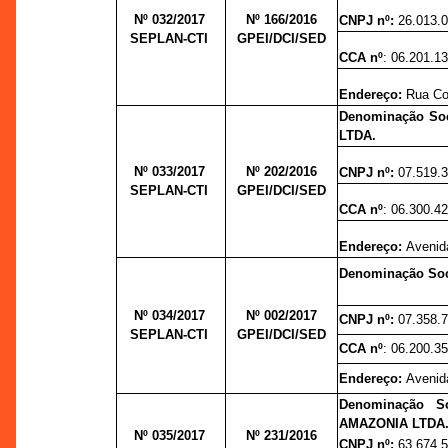
Nº 032/2017
Nº 166/
2016
CNPJ nº:
26.013.
SEPLAN-CTI
GPEI/DCI/SED
CCA nº
: 06.201.13
Endereço:
Rua Con
Denominação So
LTDA.
Nº 033/2017
Nº 202/
2016
CNPJ nº:
07.519.
SEPLAN-CTI
GPEI/DCI/SED
CCA nº
: 06.300.4
Endereço:
Avenida
Denominação So
Nº 034/2017
Nº 002/
2017
CNPJ nº:
07.358.
SEPLAN-CTI
GPEI/DCI/SED
CCA nº
: 06.200.3
Endereço:
Avenid
Denominação 
AMAZONIA LTDA
Nº 035/2017
Nº 231/
2016
CNPJ nº:
63.674.