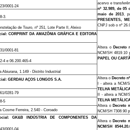
acervo e transferê
023/0001-24
nº 32.989, de 05
maio de 2013
, 
8-3.
PRESENTES, ME
CNPJ sob o nº
26.
stelação de Touro, nº 251, Lote Parte II, Aleixo
cial: CORPRINT DA AMAZÔNIA GRÁFICA E EDITORA
Altera o
Decreto 
331/0001-81
NCM/SH 4819.10 
PAPEL OU CART
22-4 e 06.200.465-4
 Abiurana, 1.149 - Distrito Industrial
Altera o
Decreto n
cial: GERDAU AÇOS LONGOS S.A.
I - altera a NCM/
TELHA METÁLICA
761/0281-79
II - altera a NCM
TELHA METÁLIC
58-5
Altera o
Decreto n
a Cosme Ferreira, 2.540 - Coroado
NCM/SH 7308.90 
Social: GK&B INDÚSTRIA DE COMPONENTES DA
Altera o
Decreto 
.
NCM/SH 8544.20.0
543/0001-04