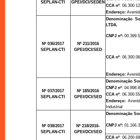
SEPLAN-CTI
GPEI/DCI/SEDEN
CCA nº
: 06.300.1
Endereço:
Avenida
Denominação S
LTDA.
CNPJ nº:
00.399.
Nº 036/2017
Nº 211/
2016
SEPLAN-CTI
GPEI/DCI/SED
CCA nº
: 06.300.0
Endereço:
Avenid
Denominação Soc
CNPJ nº
: 04.898.
Nº 037/2017
Nº 185/
2016
CCA nº
: 06.300.5
SEPLAN-CTI
GPEI/DCI/SED
Endereço:
Avenid
Industrial
Denominação So
CNPJ nº:
01.166.
Nº 038/2017
Nº 218/
2016-
SEPLAN-CTI
GPEI/DCI/SED
CCA nº
: 06.200.6