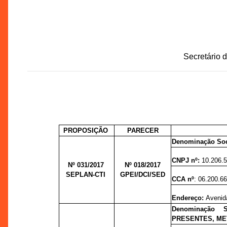
Secretário 
PROPOSIÇÃO
PARECER
Denominação So
CNPJ nº:
10.206.
Nº 031/2017
Nº 018/
2017
SEPLAN-CTI
GPEI/DCI/SED
CCA nº
: 06.200.6
Endereço:
Avenida
Denominação 
PRESENTES, ME