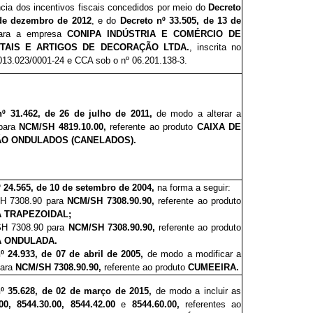
ncia dos incentivos fiscais concedidos por meio do
Decreto
 de dezembro de
2012
, e do
Decreto nº 33.505, de 13 de
para a empresa
CONIPA INDÚSTRIA E COMÉRCIO DE
TAIS E ARTIGOS DE DECORAÇÃO LTDA.
,
inscrita no
013.023/0001-24 e CCA sob o nº 06.201.138-3.
nº 31.462, de 26 de julho de 2011,
de modo a alterar a
para
NCM/SH 4819.10.00,
referente ao produto
CAIXA DE
ÃO ONDULADOS (CANELADOS).
º 24.565, de 10 de setembro de 2004,
na forma a seguir:
SH 7308.90 para
NCM/SH 7308.90.90,
referente ao produto
 TRAPEZOIDAL;
/SH 7308.90 para
NCM/SH 7308.90.90,
referente ao produto
A ONDULADA.
º 24.933, de 07 de abril de 2005,
de modo a modificar a
para
NCM/SH 7308.90.90,
referente ao produto
CUMEEIRA.
nº 35.628, de 02 de março de 2015,
de modo a incluir
as
0, 8544.30.00, 8544.42.00
e
8544.60.00,
referentes ao