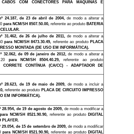
CABOS COM CONECTORES PARA MÁQUINAS E
nº 24.187, de 23 de abril de 2004,
de modo a alterar
a
00
para NCM/SH 8507.50.00,
referente ao produto
BATERIA
 CELULAR.
nº 31.462, de 26 de julho de 2011,
de modo a alterar a
40
para NCM/SH 8473.30.49,
referente ao produto
PLACA
PRESSO MONTADA (DE USO EM INFORMÁTICA).
º 32.062, de 09 de janeiro de 2012,
de modo a alterar a
0.20
para NCM/SH 8504.40.29,
referente ao produto
 CORRETE CONTÍNUA (CA/CC) - ADAPTADOR DE
nº 28.623, de 19 de maio de 2009,
de modo a incluir
a
10,
referente ao produto
PLACA DE CIRCUITO IMPRESSO
O EM INFORMÁTICA).
º 28.9
5
4, de 19 de agosto de 2009,
de modo a modificar a
para NCM/SH 8521.90.90,
referente ao produto
DIGITAL
D PLAYER.
º 2
9
.054, de 15 de setembro de 2009,
de modo a modificar
90
para NCM/SH 8521.90.90,
referente ao produto
DIGITAL