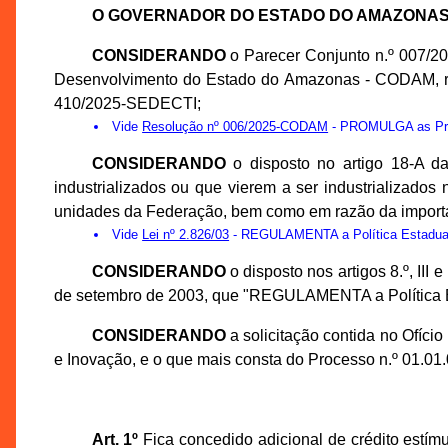
O GOVERNADOR DO ESTADO DO AMAZONA
CONSIDERANDO
o Parecer Conjunto n.º 007/
Desenvolvimento do Estado do Amazonas - CODAM, re
410/2025-SEDECTI;
Vide
Resolução nº 006/2025-CODAM
- PROMULGA as Prop
CONSIDERANDO
o disposto no artigo 18-A d
industrializados ou que vierem a ser industrializado
unidades da Federação, bem como em razão da importaçã
Vide
Lei nº 2.826/03
- REGULAMENTA a Política Estadual d
CONSIDERANDO
o disposto nos artigos 8.º, II
de setembro de 2003, que "REGULAMENTA a Política Esta
CONSIDERANDO
a solicitação contida no Ofíc
e Inovação, e o que mais consta do Processo n.º 01.0
Art. 1º
Fica concedido adicional de crédito estím