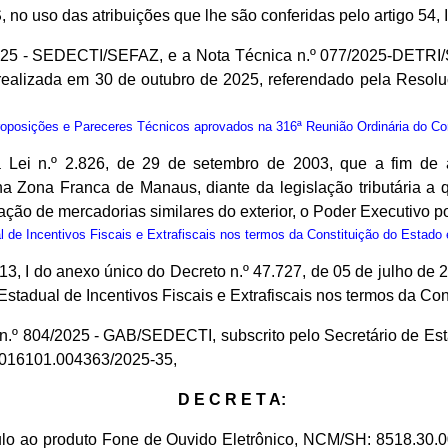
S
, no uso das atribuições que lhe são conferidas pelo artigo 54, 
2025 - SEDECTI/SEFAZ, e a Nota Técnica n.º 077/2025-DETRI
alizada em 30 de outubro de 2025, referendado pela Resolu
osições e Pareceres Técnicos aprovados na 316ª Reunião Ordinária do C
a Lei n.º 2.826, de 29 de setembro de 2003, que a fim de 
s na Zona Franca de Manaus, diante da legislação tributária 
o de mercadorias similares do exterior, o Poder Executivo pod
e Incentivos Fiscais e Extrafiscais nos termos da Constituição do Estado e
I e 13, I do anexo único do Decreto n.º 47.727, de 05 de julho 
dual de Incentivos Fiscais e Extrafiscais nos termos da Const
io n.º 804/2025 - GAB/SEDECTI, subscrito pelo Secretário de 
1.016101.004363/2025-35,
D E C R E T A:
ulo ao produto Fone de Ouvido Eletrônico, NCM/SH: 8518.30.0