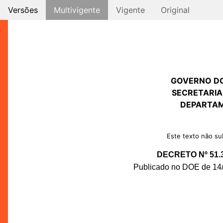
Versões
Multivigente
Vigente
Original
GOVERNO D
SECRETARIA
DEPARTAM
Este texto não sub
DECRETO Nº 51.
Publicado no DOE de 14/0