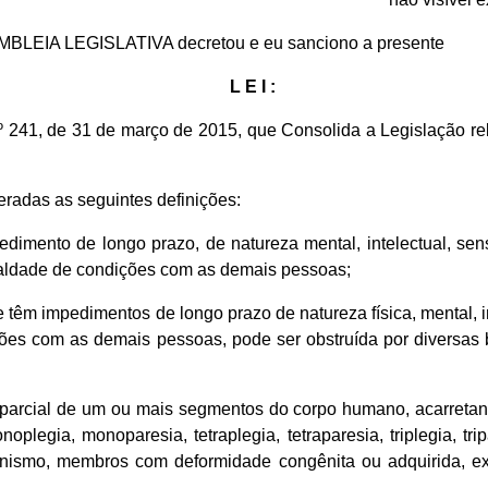
EMBLEIA LEGISLATIVA decretou e eu sanciono a presente
L E I :
.º 241, de 31 de março de 2015, que Consolida a Legislação r
eradas as seguintes definições:
pedimento de longo prazo, de natureza mental, intelectual, sens
ualdade de condições com as demais pessoas;
 têm impedimentos de longo prazo de natureza física, mental, inte
ões com as demais pessoas, pode ser obstruída por diversas bar
a ou parcial de um ou mais segmentos do corpo humano, acarret
oplegia, monoparesia, tetraplegia, tetraparesia, triplegia, t
nanismo, membros com deformidade congênita ou adquirida, e