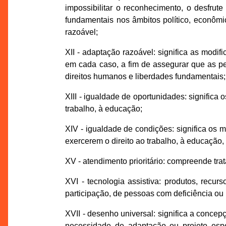
impossibilitar o reconhecimento, o desfru
fundamentais nos âmbitos político, econômic
razoável;
XII - adaptação razoável: significa as mod
em cada caso, a fim de assegurar que as p
direitos humanos e liberdades fundamentais;
XIII - igualdade de oportunidades: signific
trabalho, à educação;
XIV - igualdade de condições: significa os
exercerem o direito ao trabalho, à educação, 
XV - atendimento prioritário: compreende tra
XVI - tecnologia assistiva: produtos, recur
participação, de pessoas com deficiência ou
XVII - desenho universal: significa a conce
necessidade de adaptação ou projeto espec