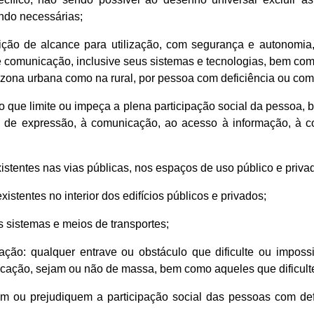
ndo necessárias;
ndição de alcance para utilização, com segurança e autonomi
e comunicação, inclusive seus sistemas e tecnologias, bem como
na zona urbana como na rural, por pessoa com deficiência ou co
lo que limite ou impeça a plena participação social da pessoa, b
e de expressão, à comunicação, ao acesso à informação, à c
existentes nas vias públicas, nos espaços de uso público e priva
existentes no interior dos edifícios públicos e privados;
os sistemas e meios de transportes;
ação: qualquer entrave ou obstáculo que dificulte ou impos
cação, sejam ou não de massa, bem como aqueles que dificulte
peçam ou prejudiquem a participação social das pessoas com 