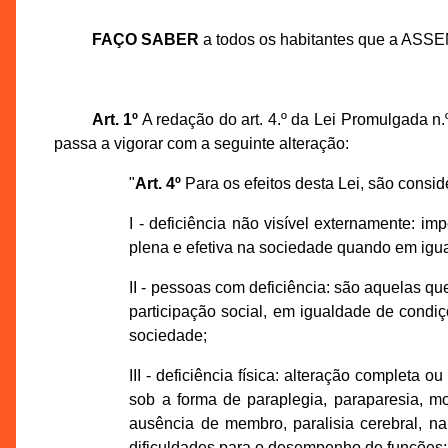
FAÇO SABER
a todos os habitantes que a ASS
Art. 1º
A redação do art. 4.º da Lei Promulgada n
passa a vigorar com a seguinte alteração:
"
Art. 4º
Para os efeitos desta Lei, são consid
I - deficiência não visível externamente: im
plena e efetiva na sociedade quando em ig
II - pessoas com deficiência: são aquelas que
participação social, em igualdade de condiç
sociedade;
III - deficiência física: alteração complet
sob a forma de paraplegia, paraparesia, mon
ausência de membro, paralisia cerebral, 
dificuldades para o desempenho de funções;