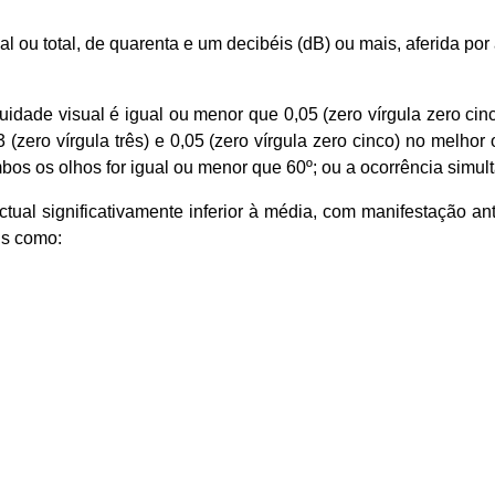
arcial ou total, de quarenta e um decibéis (dB) ou mais, aferid
acuidade visual é igual ou menor que 0,05 (zero vírgula zero ci
,3 (zero vírgula três) e 0,05 (zero vírgula zero cinco) no melho
s os olhos for igual ou menor que 60º; ou a ocorrência simul
ectual significativamente inferior à média, com manifestação a
is como: