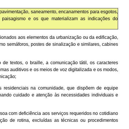
à pavimentação, saneamento, encanamentos para esgotos,
ua, paisagismo e os que materializam as indicações do
icionados aos elementos da urbanização ou da edificação,
mo semáforos, postes de sinalização e similares, cabines
 de textos, o braille, a comunicação tátil, os caracteres
temas auditivos e os meios de voz digitalizada e os modos,
nicação;
eas residenciais na comunidade, que dispõem de equipe
onando cuidado e atenção às necessidades individuais e
oa com deficiência aos serviços requeridos no cotidiano
ação de rotina, excluídas as técnicas ou procedimentos