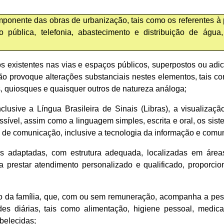
mponente das obras de urbanização, tais como os referentes 
ção pública, telefonia, abastecimento e distribuição de ág
tos existentes nas vias e espaços públicos, superpostos ou ad
o provoque alterações substanciais nestes elementos, tais co
ses, quiosques e quaisquer outros de natureza análoga;
lusive a Língua Brasileira de Sinais (Libras), a visualização
ssível, assim como a linguagem simples, escrita e oral, os sis
s de comunicação, inclusive a tecnologia da informação e comu
ncias adaptadas, com estrutura adequada, localizadas em ár
 prestar atendimento personalizado e qualificado, proporci
o da família, que, com ou sem remuneração, acompanha a pess
des diárias, tais como alimentação, higiene pessoal, medic
belecidas;