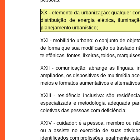
XX - elemento da urbanização: qualquer co
distribuição de energia elétrica, ilumina
planejamento urbanístico;
XXI - mobiliário urbano: o conjunto de obje
de forma que sua modificação ou traslado nã
telefônicas, fontes, lixeiras, toldos, marqui
XXII - comunicação: abrange as línguas, inc
ampliados, os dispositivos de multimídia ace
meios e formatos aumentativos e alternativo
XXIII - residência inclusiva: são residê
especializada e metodologia adequada para
coletivas das pessoas com deficiência;
XXIV - cuidador: é a pessoa, membro ou nã
ou a assiste no exercício de suas ativida
identificados com profissões legalmente esta