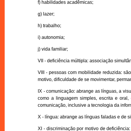
f) habilidades acadêmicas;
g) lazer;
h) trabalho;
i) autonomia;
j) vida familiar;
VII - deficiência múltipla: associação simu
VIII - pessoas com mobilidade reduzida: sã
motivo, dificuldade de se movimentar, perma
IX - comunicação: abrange as línguas, a visua
como a linguagem simples, escrita e oral,
comunicação, inclusive a tecnologia da inf
X - língua: abrange as línguas faladas e de 
XI - discriminação por motivo de deficiência