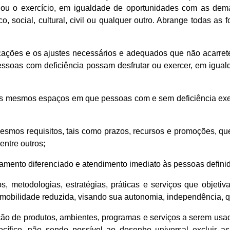
te ou o exercício, em igualdade de oportunidades com as dem
o, social, cultural, civil ou qualquer outro. Abrange todas as
ificações e os ajustes necessários e adequados que não acarr
essoas com deficiência possam desfrutar ou exercer, em igua
a os mesmos espaços em que pessoas com e sem deficiência exer
 mesmos requisitos, tais como prazos, recursos e promoções, 
entre outros;
tamento diferenciado e atendimento imediato às pessoas definid
sos, metodologias, estratégias, práticas e serviços que objet
 mobilidade reduzida, visando sua autonomia, independência, qu
pção de produtos, ambientes, programas e serviços a serem usa
ífico, não sendo possível ao desenho universal excluir as 