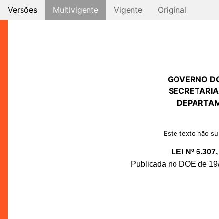
Versões
Multivigente
Vigente
Original
GOVERNO D
SECRETARIA
DEPARTAM
Este texto não sub
LEI Nº 6.30
Publicada no DOE de 19/0