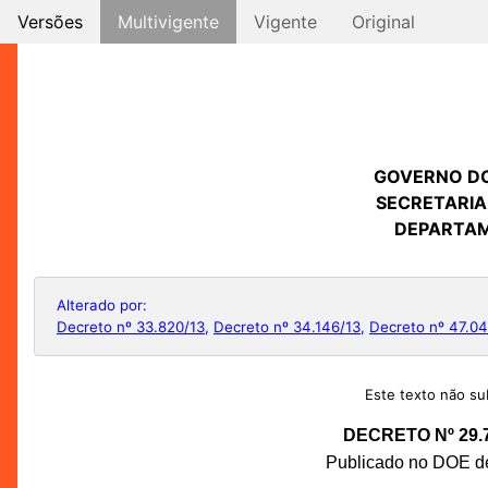
Versões
Multivigente
Vigente
Original
GOVERNO D
SECRETARIA
DEPARTAM
Alterado por:
Decreto nº 33.820/13
,
Decreto nº 34.146/13
,
Decreto nº 47.0
Este texto não sub
DECRETO Nº 29.
Publicado no DOE de