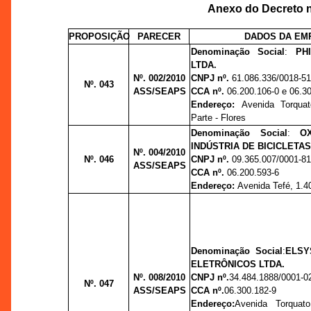
Anexo do Decreto n
PROPOSIÇÃO
PARECER
DADOS DA EM
Denominação Social
:
PH
LTDA.
Nº. 002/2010
CNPJ nº.
61.086.336/0018-5
Nº. 043
ASS/SEAPS
CCA nº.
06.200.106-0 e 06.3
Endereço:
Avenida Torquat
Parte - Flores
Denominação Social
:
O
INDÚSTRIA DE BICICLETAS
Nº. 004/2010
Nº. 046
CNPJ nº.
09.365.007/0001-8
ASS/SEAPS
CCA nº.
06.200.593-6
Endereço:
Avenida Tefé, 1.4
Denominação Social
:
ELSY
ELETRÔNICOS LTDA.
Nº. 008/2010
CNPJ nº.
34.484.1888/0001-0
Nº. 047
ASS/SEAPS
CCA nº.
06.300.182-9
Endereço:
Avenida Torquat