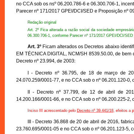
no CCA sob os nsº 06.200.786-6 e 06.300.706-1, incent
Parecer nº 171/2017 GPEI/DCI/SED e Proposição
Redação original
Art. 2º Fica alterada a razão social da sociedade empr
06.300.706-1, conforme Parecer nº 171/2017 GPEI/DCI
Art. 3º
Ficam alterados os Decretos abaixo id
EM TÉCNICA DIGITAL, NCM/SH 8539.50.00, de bem de inf
Decreto nº 23.994, de 2003:
I - Decreto nº 36.795, de 18 de março de 
24.070.259/0001-77, e no CCA sob o nº 06.201.120-0
II - Decreto nº 37.799, de 12 de abril de 
14.200.166/0001-66, e no CCA sob o nº 06.200.225-2
Inciso III acrescentado pelo
Decreto nº 39.441/18
, efeitos a 
III - Decreto 36.868 de 20 de abril de 2016,
23.760.695/0001-05 e no CCA sob o nº 06.201.123-5,