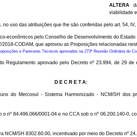
ALTERA
da
viabilidade 
S
, no uso das atribuições que lhe são conferidas pelo art. 54, IV
nico-econômicos pelo Conselho de Desenvolvimento do Estado
02/2018-CODAM, que aprovou as Proposições relacionadas nest
osições e Pareceres Técnicos aprovados na 273ª Reunião Ordinária do C
º do Regulamento aprovado pelo Decreto nº 23.994, de 29 de
D E C R E T A:
ns do Mercosul - Sistema Harmonizado - NCM/SH dos prod
 o nº 84.496.066/0001-04 e no CCA sob o nº 06.200.140-0, c
CM/SH 8302.60.00, incentivado por meio do Decreto nº 24.18