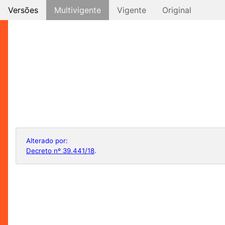
Versões
Multivigente
Vigente
Original
Alterado por:
Decreto nº 39.441/18
.