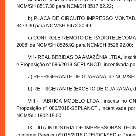
NCM/SH 8517.30 para NCM/SH 8517.62.22;
b) PLACA DE CIRCUITO IMPRESSO MONTADA (D
8473.30 para NCM/SH 8473.30.49;
c) CONTROLE REMOTO DE RADIOTELECOMANDO P
2008, de NCM/SH 8526.92 para NCM/SH 8526.92.00;
VII - REAL BEBIDAS DA AMAZÔNIA LTDA, inscrita
e Proposição nº 096/2018-SEPLANCTI, incentivada por 
a) REFRIGERANTE DE GUARANÁ, de NCM/SH 22
b) REFRIGERANTE (EXCETO DE GUARANÁ), de 
VIII - FÁBRICA MODELO LTDA., inscrita no CN
Proposição nº 080/2018-SEPLANCTI, incentivada por
NCM/SH 1902.19.00;
IX - IITA INDÚSTRIA DE IMPRESSORAS TECNOL
conforme Parecer nº 015/2018 GPEI/DCI/SED e Proposi