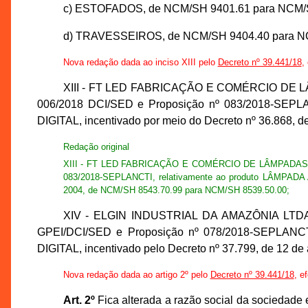
c) ESTOFADOS, de NCM/SH 9401.61 para NCM/S
d) TRAVESSEIROS, de NCM/SH 9404.40 para NC
Nova redação dada ao inciso XIII pelo
Decreto nº 39.441/18
,
XIII - FT LED FABRICAÇÃO E COMÉRCIO DE LÂMPA
006/2018 DCI/SED e Proposição nº 083/2018-SE
DIGITAL, incentivado por meio do Decreto nº 36.868, 
Redação original
XIII - FT LED FABRICAÇÃO E COMÉRCIO DE LÂMPADAS LTDA.
083/2018-SEPLANCTI, relativamente ao produto LÂMPADA
2004, de NCM/SH 8543.70.99 para NCM/SH 8539.50.00;
XIV - ELGIN INDUSTRIAL DA AMAZÔNIA LTDA., i
GPEI/DCI/SED e Proposição nº 078/2018-SEPLA
DIGITAL, incentivado pelo Decreto nº 37.799, de 12 d
Nova redação dada ao artigo 2º pelo
Decreto nº 39.441/18
, e
Art. 2º
Fica alterada a razão social da socieda