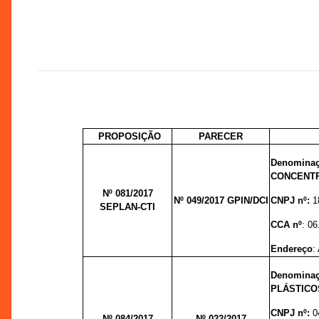
PROPOSIÇÃO
PARECER
Denomin
CONCENTR
Nº 081/2017
Nº 049/
2017
GPIN/DCI
CNPJ nº:
1
SEPLAN-CTI
CCA nº
:
06
Endereço
:
Denomin
PLÁSTICO
CNPJ nº:
0
Nº 084/2017
Nº 022/
2017