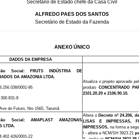
Secretário de Estado chefe da Casa Civil
ALFREDO PAES DOS SANTOS
Secretário de Estado da Fazenda
ANEXO ÚNICO
DADOS DA EMPRESA
ação Social:
FRUTS INDÚSTRIA DE
ADOS DA AMAZONIA LTDA.
Atualiza o projeto aprovado pe
8.256.038/0001-95
produto
CONCENTRADO PA
2101.20.20 e 2106.90.10.
.300.831-9
 Ave do Futuro, Nro 1565, Tarumã
Altera o
Decreto nº 24.206, d
ação Social:
AMAPLAST AMAZONAS
LISAS E IMPRESSAS, 
S LTDA.
IMPRESSOS,
na forma a segui
I - altera a NCM/SH 3923.21
p
4.402.426/0001-22
II -
inclui as
NCM/SH 3923.29.1