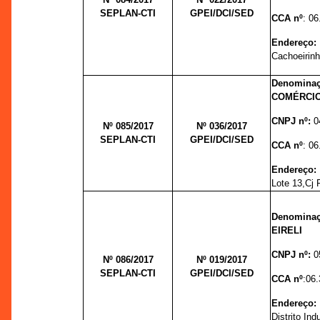
SEPLAN-CTI
GPEI/DCI/SED
CCA nº
: 0
Endereço
Cachoeirin
Denomina
COMÉRCIO
CNPJ nº:
0
Nº 085/2017
Nº 036/
2017
SEPLAN-CTI
GPEI/DCI/SED
CCA nº
: 0
Endereço
Lote 13,Cj 
Denomina
EIRELI
CNPJ nº:
0
Nº 086/2017
Nº 019/
2017
SEPLAN-CTI
GPEI/DCI/SED
CCA nº
:06
Endereço
Distrito Indu