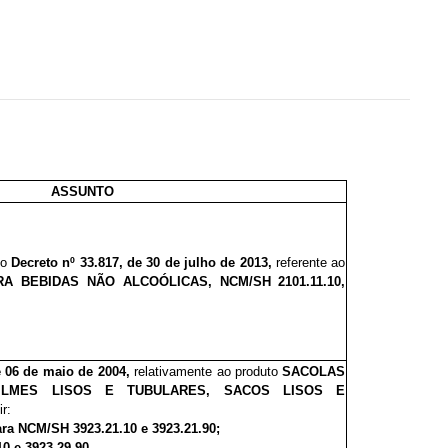
ASSUNTO
lo
Decreto nº 33.817, de 30 de julho de 2013,
referente ao
RA BEBIDAS NÃO ALCOÓLICAS, NCM/SH
2101.11.10,
e 06 de maio de 2004,
relativamente ao produto
SACOLAS
FILMES LISOS E TUBULARES, SACOS LISOS E
r:
ara NCM/SH 3923.21.10 e 3923.21.90;
0 e 3923.29.90.