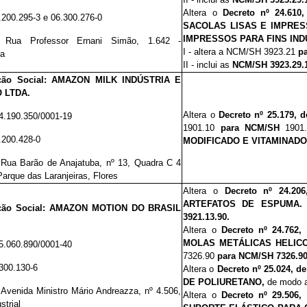
Altera o
Decreto nº 24.610
6.200.295-3 e 06.300.276-0
SACOLAS LISAS E IMPRES
IMPRESSOS PARA FINS IND
:
Rua Professor Ernani Simão, 1.642 -
I - altera a NCM/SH 3923.21
p
ha
II - inclui as
NCM/SH 3923.29.1
ção Social: AMAZON MILK INDÚSTRIA E
 LTDA.
Altera o
Decreto nº 25.179, 
4.190.350/0001-19
1901.10
para NCM/SH
1901
6.200.428-0
MODIFICADO E VITAMINADO
:
Rua Barão de Anajatuba, nº 13, Quadra C 4
Parque das Laranjeiras, Flores
Altera o
Decreto nº 24.2
ARTEFATOS DE ESPUMA.
ção Social: AMAZON MOTION DO BRASIL
3921.13.90.
Altera o
Decreto nº 24.762
MOLAS METÁLICAS HELICOI
5.060.890/0001-40
7326.90
para NCM/SH 7326.90
.300.130-6
Altera o
Decreto nº 25.024, d
DE POLIURETANO,
de modo 
:
Avenida Ministro Mário Andreazza, nº 4.506,
Altera o
Decreto nº 29.506
strial