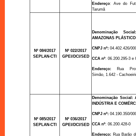
Endereço
: Ave do Fut
Tarumã
Denominação Soci
AMAZONAS PLÁSTICO
CNPJ nº:
04.402.426/00
Nº 084/2017
Nº 022/
2017
SEPLAN-CTI
GPEI/DCI/SED
CCA nº
: 06.200.295-3 e
Endereço:
Rua Prof
Simão, 1.642 - Cachoeir
Denominação Social:
INDÚSTRIA E COMÉRC
CNPJ nº:
04.190.350/00
Nº 085/2017
Nº 036/
2017
CCA nº
: 06.200.428-0
SEPLAN-CTI
GPEI/DCI/SED
Endereço:
Rua Barão d