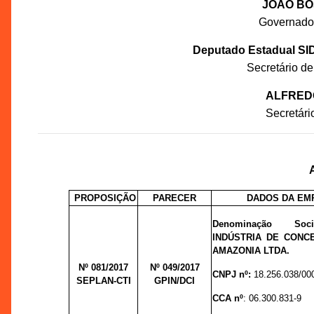
JOÃO BO
Governador
Deputado Estadual S
Secretário de
ALFRED
Secretár
PROPOSIÇÃO
PARECER
DADOS DA EM
Denominação So
INDÚSTRIA DE CONC
AMAZONIA LTDA.
Nº 081/2017
Nº 049/
2017
CNPJ nº:
18.256.038/00
SEPLAN-CTI
GPIN/DCI
CCA nº
:
06.300.831-9