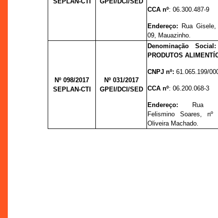
SEPLAN-CTI
GPEI/DCI/SED
CCA nº
: 06.300.487-9
Endereço:
Rua Gisele,
09, Mauazinho.
Denominação Socia
PRODUTOS ALIMENTÍC
CNPJ nº:
61.065.199/00
Nº 098/2017
Nº 031/
2017
CCA nº
: 06.200.068-3
SEPLAN-CTI
GPEI/DCI/SED
Endereço:
Rua De
Felismino Soares, nº 
Oliveira Machado.