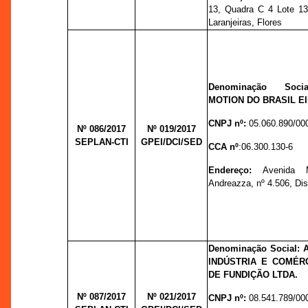
13, Quadra C 4 Lote 13
Laranjeiras, Flores
Denominação Soci
MOTION DO BRASIL EI
CNPJ nº:
05.060.890/00
Nº 086/2017
Nº 019/
2017
SEPLAN-CTI
GPEI/DCI/SED
CCA nº
:06.300.130-6
Endereço:
Avenida M
Andreazza, nº 4.506, Dist
Denominação Social:
INDÚSTRIA E COMÉR
DE FUNDIÇÃO LTDA.
Nº 087/2017
Nº 021/
2017
CNPJ nº:
08.541.789/00