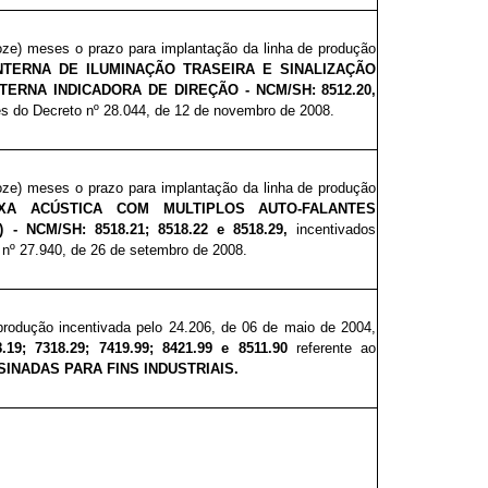
doze) meses o
prazo para implantação da linha de produção
NTERNA DE ILUMINAÇÃO TRASEIRA E SINALIZAÇÃO
TERNA INDICADORA DE DIREÇÃO - NCM/SH: 8512.20,
és do Decreto nº 28.
044
, de 12 de novembro de 2008.
doze) meses o
prazo para implantação da linha de produção
IXA ACÚSTICA COM MULTIPLOS AUTO-FALANTES
- NCM/SH: 8518.21; 8518.22 e 8518.29,
incentivados
 nº 27
.9
40
, de 26 de setembro de 2008.
 produção incentivada pelo 24.
206
, de 06 de maio de 2004,
19; 7318.29; 7419.99; 8421.99 e 8511.90
referente ao
INADAS PARA FINS INDUSTRIAIS.