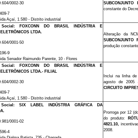
9.604/0002-30
SUBCONJUNTO 
constante do Decre
.409-7
da Açaí, 1.580 - Distrito industrial
o Social: FOXCONN DO BRASIL INDÚSTRIA E
 ELETRÔNICOS LTDA.
Alteração da N
SUBCONJUNTO 
9.604/0001-50
produção
constante
.196-9
ida Senador Raimundo Parente, 10 - Flores
o Social: FOXCONN DO BRASIL INDÚSTRIA E
ELETRÔNICOS LTDA.- FILIAL
Inclui na linha d
9.604/0002-30
agosto de 200
CIRCUITO IMPRE
.409-7
da Açaí, 1.580 - Distrito industrial
 Social: SIX LABEL INDÚSTRIA GRÁFICA DA
A.
Prorroga por 12 (
do produto:
RÓT
0.981/0001-02
4821.10,
incentiva
2008.
.596-4
ida Djalma Batista, 735 - Chapada