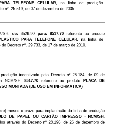
PARA TELEFONE CELULAR,
na linha de produção
to nº. 25.51
9
, de 07 de dezembro de 2005.
CM/SH:
de:
8529.90
para: 8517.70
referente ao produto
PLÁSTICO PARA TELEFONE CELULAR,
na linha de
 do Decreto nº. 29
.733
, de 17 de março de 2010.
e produção incentivada pelo Decreto nº 25.
1
84
, de 09 de
5 a NCM/SH:
8517.70
referente ao produto
PLACA DE
SSO MONTADA (DE USO EM INFORMÁTICA)
doze) meses o
prazo para implantação da linha de produção
ULO DE PAPEL OU CARTÃO IMPRESSO - NCM/SH:
dos através do Decreto nº 28.1
9
6,
de 26 de dezembro de