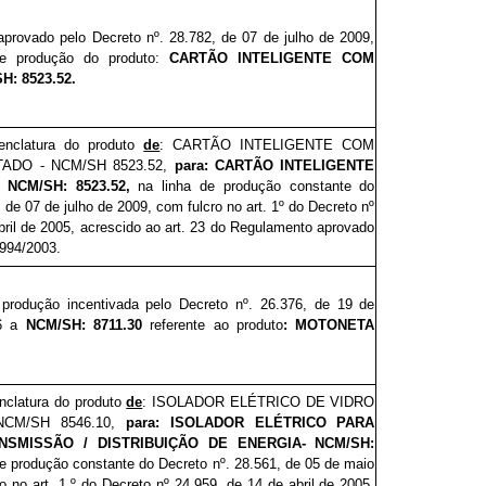
 aprovado pelo Decreto nº. 28.7
82
, de 07 de julho de 2009,
 de produção do produto:
CARTÃO INTELIGENTE COM
H: 8523.52.
enclatura do produto
de
: CARTÃO INTELIGENTE COM
ADO - NCM/SH 8523.52,
para: CARTÃO INTELIGENTE
NCM/SH: 8523.52,
na linha de produção
constante do
, de 07 de julho de 2009, com fulcro no art. 1º do Decreto nº
bril de 2005, acrescido ao art. 23 do Regulamento aprovado
.994/2003.
 produção incentivada pelo Decreto nº. 26.37
6
, de 19 de
06 a
NCM/SH: 8711.30
referente ao produto
: MOTONETA
nclatura do produto
de
: ISOLADOR ELÉTRICO DE VIDRO
CM/SH 8546.10,
para: ISOLADOR ELÉTRICO PARA
NSMISSÃO / DISTRIBUIÇÃO DE ENERGIA- NCM/SH:
de produção
constante do Decreto nº. 28.5
61
, de 05 de maio
o no art. 1.º do Decreto nº 24.959, de 14 de abril de 2005,