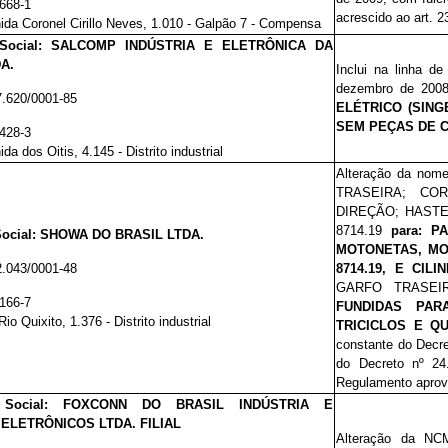
.668-1
acrescido ao art. 
ida Coronel Cirillo Neves, 1.010 - Galpão 7 - Compensa
 Social: SALCOMP INDÚSTRIA E ELETRÔNICA DA
A.
Inclui na linha de
dezembro de 200
7.620/0001-85
ELÉTRICO (SIN
SEM PEÇAS DE 
.428-3
da dos Oitis, 4.145 - Distrito industrial
Alteração da nome
TRASEIRA; C
DIREÇÃO; HASTE
8714.19
para: 
ocial: SHOWA DO BRASIL LTDA.
MOTONETAS, MOT
2.043/0001-48
8714.19, E CILI
GARFO TRASEI
.166-7
FUNDIDAS PAR
io Quixito, 1.376 - Distrito industrial
TRICICLOS E QU
constante do Decre
do Decreto nº 24
Regulamento aprov
o Social: FOXCONN DO BRASIL INDÚSTRIA E
ELETRÔNICOS LTDA. FILIAL
Alteração da N