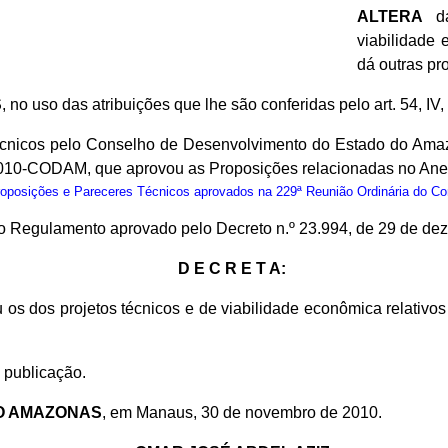
ALTERA
da
viabilidade
dá outras pr
S
, no uso das atribuições que lhe são conferidas pelo art. 54, IV
cnicos pelo Conselho de Desenvolvimento do Estado do Amaz
2010-CODAM, que aprovou as Proposições relacionadas no Ane
osições e Pareceres Técnicos aprovados na 229ª Reunião Ordinária do C
º do Regulamento aprovado pelo Decreto n.º 23.994, de 29 de d
D E C R E T A:
 os dos projetos técnicos e de viabilidade econômica relativ
 publicação.
O AMAZONAS
, em Manaus, 30 de novembro de 2010.