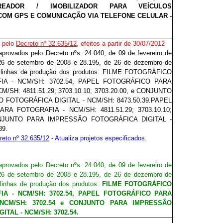
READOR / IMOBILIZADOR PARA VEÍCULOS
OM GPS E COMUNICAÇÃO VIA TELEFONE CELULAR -
 pelo
Decreto nº 32.635/12
, efeitos a partir de 30/07/2012
 aprovados pelo Decreto nºs. 24.040, de 09 de fevereiro de
26 de setembro de 2008 e 28.195, de 26 de dezembro de
às linhas de produção dos produtos: FILME FOTOGRÁFICO
IA - NCM/SH: 3702.54, PAPEL FOTOGRÁFICO PARA
/SH: 4811.51.29; 3703.10.10; 3703.20.00, e CONJUNTO
FOTOGRÁFICA DIGITAL - NCM/SH: 8473.50.39.
PAPEL
RA FOTOGRAFIA - NCM/SH: 4811.51.29; 3703.10.10;
ONJUNTO PARA IMPRESSÃO FOTOGRÁFICA DIGITAL -
39.
reto nº 32.635/12
- Atualiza projetos especificados.
 aprovados pelo Decreto nºs.
24.04
0
, de 09 de fevereiro de
26 de setembro de 2008 e
28.195
, de 26 de dezembro de
s linhas de produção dos produtos:
FILME FOTOGRÁFICO
IA - NCM/SH: 3702.54, PAPEL FOTOGRÁFICO PARA
NCM/SH: 3702.54 e CONJUNTO PARA IMPRESSÃO
ITAL - NCM/SH: 3702.54.