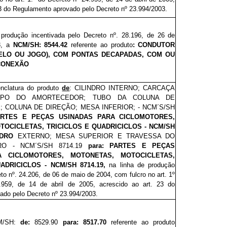
23 do Regulamento aprovado pelo Decreto nº 23.994/2003.
 produção incentivada pelo Decreto nº. 28.1
96
, de 26 de
8, a
NCM/SH: 8544.42
referente ao produto
: CONDUTOR
GELO OU JOGO), COM PONTAS DECAPADAS, COM OU
CONEXÃO
nclatura do produto
de
: CILINDRO INTERNO; CARCAÇA
ORPO DO AMORTECEDOR; TUBO DA COLUNA DE
; COLUNA DE DIREÇÃO; MESA INFERIOR; - NCM´S/SH
PARTES E PEÇAS USINADAS PARA CICLOMOTORES,
OCICLETAS, TRICICLOS E QUADRICICLOS - NCM/SH
NDRO
EXTERNO; MESA SUPERIOR E TRAVESSA DO
RO - NCM´S/SH 8714.19
para: PARTES E PEÇAS
A CICLOMOTORES, MOTONETAS, MOTOCICLETAS,
ADRICICLOS - NCM/SH 8714.19,
na linha de produção
to nº. 24.2
06
, de 06 de maio de 2004, com fulcro no art. 1º
.959, de 14 de abril de 2005, acrescido ao art. 23 do
ado pelo Decreto nº 23.994/2003.
CM/SH:
de:
8529.90
para: 8517.70
referente ao produto