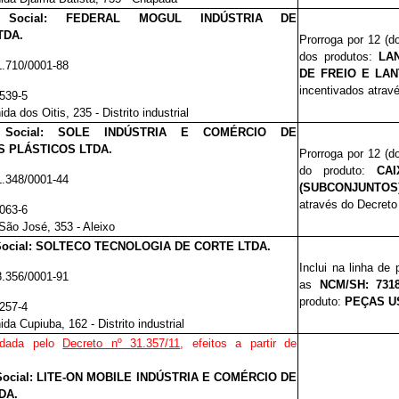
o Social: FEDERAL MOGUL INDÚSTRIA DE
TDA.
Prorroga por 12 (
dos produtos:
LA
1.710/0001-88
DE FREIO E LAN
incentivados atrav
.539-5
da dos Oitis, 235 - Distrito industrial
o Social: SOLE INDÚSTRIA E COMÉRCIO DE
 PLÁSTICOS LTDA.
Prorroga por 12 (
do produto:
CA
1.348/0001-44
(SUBCONJUNTOS) 
através do Decreto
.063-6
São José, 353 - Aleixo
Social: SOLTECO TECNOLOGIA DE CORTE LTDA.
Inclui na linha de
8.356/0001-91
as
NCM/SH: 7318.
produto:
PEÇAS US
.257-4
da Cupiuba, 162 - Distrito industrial
 dada pelo
Decreto nº 31.357/11
, efeitos a partir de
Social: LITE-ON MOBILE INDÚSTRIA E COMÉRCIO DE
DA.