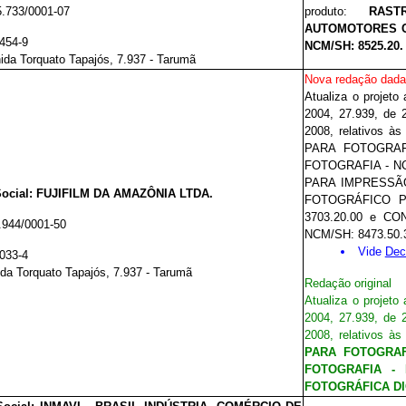
5.733/0001-07
produto:
RAST
AUTOMOTORES C
.454-9
NCM/SH: 8525.20.
ida Torquato Tapajós, 7.937 - Tarumã
Nova redação dada
Atualiza o projeto
2004, 27.939, de 
2008, relativos 
PARA FOTOGRAF
FOTOGRAFIA - NCM
PARA IMPRESSÃO 
ocial: FUJIFILM DA AMAZÔNIA LTDA.
FOTOGRÁFICO PA
3703.20.00 e C
.944/0001-50
NCM/SH: 8473.50.
Vide
Dec
.033-4
da Torquato Tapajós, 7.937 - Tarumã
Redação original
Atualiza o projeto
2004,
27.93
9
, de 
2008, relativos à
PARA FOTOGRAF
FOTOGRAFIA - 
FOTOGRÁFICA DIG