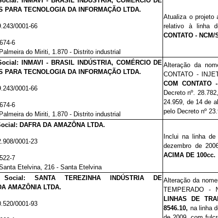
Social: INMAVI - BRASIL INDÚSTRIA, COMÉRCIO DE
 PARA TECNOLOGIA DA INFORMAÇÃO LTDA.
Atualiza o projeto
9.243/0001-66
relativo à linha
CONTATO - NCM/S
.674-6
almeira do Miriti, 1.870 - Distrito industrial
Social: INMAVI - BRASIL INDÚSTRIA, COMÉRCIO DE
Alteração da nom
 PARA TECNOLOGIA DA INFORMAÇÃO LTDA.
CONTATO - INJET
COM CONTATO - 
9.243/0001-66
Decreto nº. 28.78
2
24.959, de 14 de a
.674-6
pelo Decreto nº 23
almeira do Miriti, 1.870 - Distrito industrial
Social: DAFRA DA AMAZÔNA LTDA.
Inclui na linha de
2.908/0001-23
dezembro de 20
ACIMA DE 100cc.
.522-7
Santa Etelvina, 216 - Santa Etelvina
o Social: SANTA TEREZINHA INDÚSTRIA DE
Alteração da nome
A AMAZÔNIA LTDA.
TEMPERADO - N
LINHAS DE TRA
0.520/0001-93
8546.10,
na linha 
de 2009, com fulcr