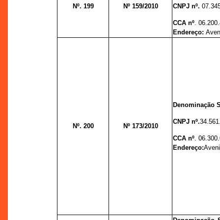
Nº. 199
Nº 159/2010
CNPJ nº.
07.34
CCA nº
. 06.200
Endereço:
Aven
Denominação S
CNPJ nº.
34.561
Nº. 200
Nº 173/2010
CCA nº
. 06.300
Endereço:
Aveni