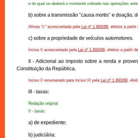
e do qual se abaterá o montante cobrado nas operações anter
b) sobre a transmissão "causa mortis" e doação, d
Alínea "c" acrescentada pela
Lei nº 1.893/88
, efeitos a parti
c) sobre a propriedade de veículos automotores.
Inciso II acrescentado pela
Lei nº 1.893/88
, efeitos a partir 
II - Adicional ao imposto sobre a renda e proven
Constituição da República.
Inciso II renumerado para Inciso III pela
Lei nº 1.893/88
, efei
III - taxas:
Redação original
II - taxas:
a) de expediente;
b) judiciária;