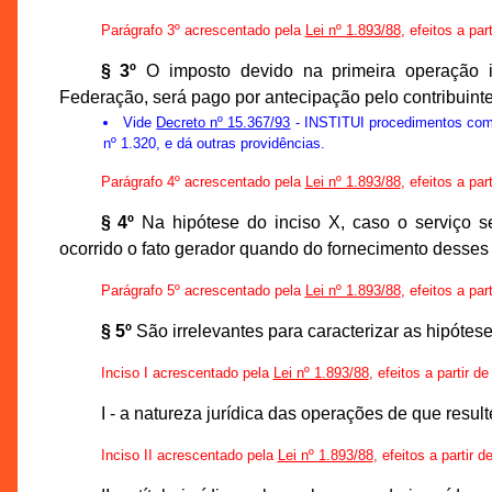
Parágrafo 3º acrescentado pela
Lei nº 1.893/88
, efeitos a par
§ 3º
O imposto devido na primeira operação i
Federação, será pago por antecipação pelo contribuint
Vide
Decreto nº 15.367/93
- INSTITUI procedimentos com r
nº 1.320, e dá outras providências.
Parágrafo 4º acrescentado pela
Lei nº 1.893/88
, efeitos a par
§ 4º
Na hipótese do inciso X, caso o serviço se
ocorrido o fato gerador quando do fornecimento desses 
Parágrafo 5º acrescentado pela
Lei nº 1.893/88
, efeitos a par
§ 5º
São irrelevantes para caracterizar as hipótes
Inciso I acrescentado pela
Lei nº 1.893/88
, efeitos a partir d
I - a natureza jurídica das operações de que result
Inciso II acrescentado pela
Lei nº 1.893/88
, efeitos a partir 