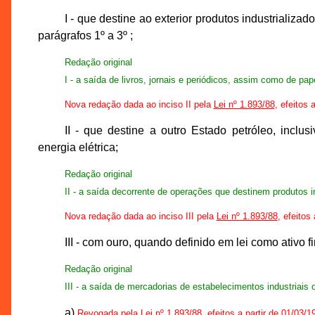
I - que destine ao exterior produtos industrializ
parágrafos 1º a 3º ;
Redação original
I - a saída de livros, jornais e periódicos, assim como de pa
Nova redação dada ao inciso II pela
Lei nº 1.893/88
, efeitos 
II - que destine a outro Estado petróleo, inclus
energia elétrica;
Redação original
II - a saída decorrente de operações que destinem produtos ind
Nova redação dada ao inciso III pela
Lei nº 1.893/88
, efeitos
III - com ouro, quando definido em lei como ativo 
Redação original
III - a saída de mercadorias de estabelecimentos industriais
a)
Revogada pela
Lei nº 1.893/88
, efeitos a partir de 01/03/1