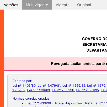
Versões
Multivigente
Vigente
Original
GOVERNO D
SECRETARIA
DEPARTAM
Revogada tacitamente a partir 
Alterada por:
Lei nº 1.403/80
,
Lei nº 1.479/81
,
Lei nº 1.569/82
,
Lei nº 1.570
1.932/89
,
Lei nº 1.936/89
,
Lei nº 2.061/91
,
Lei nº 2.351/95
,
Lei
Normas correlacionadas:
Lei nº 2.430/96
- Altera dispositivos desta Lei nº 