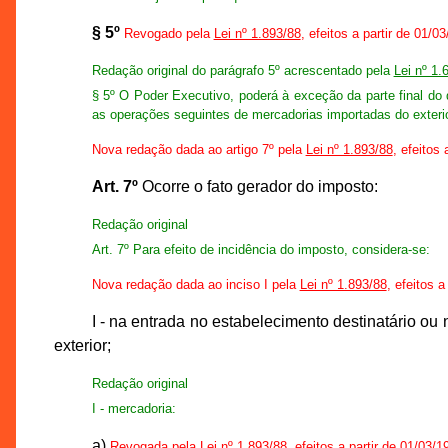
§ 5º
Revogado pela
Lei nº 1.893/88
, efeitos a partir de 01/0
Redação original do parágrafo 5º acrescentado pela
Lei nº 1.
§ 5º O Poder Executivo, poderá à exceção da parte final do dis
as operações seguintes de mercadorias importadas do exterio
Nova redação dada ao artigo 7º pela
Lei nº 1.893/88
, efeitos 
Art. 7º
Ocorre o fato gerador do imposto:
Redação original
Art. 7º Para efeito de incidência do imposto, considera-se:
Nova redação dada ao inciso I pela
Lei nº 1.893/88
, efeitos a
I - na entrada no estabelecimento destinatário o
exterior;
Redação original
I - mercadoria:
a)
Revogada pela
Lei nº 1.893/88
, efeitos a partir de 01/03/1