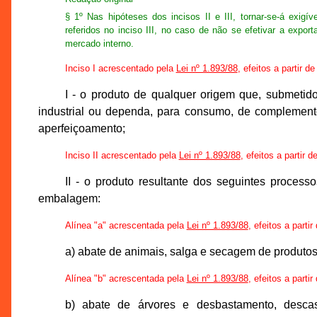
§ 1º Nas hipóteses dos incisos II e III, tornar-se-á exig
referidos no inciso III, no caso de não se efetivar a expor
mercado interno.
Inciso I acrescentado pela
Lei nº 1.893/88
, efeitos a partir d
I - o produto de qualquer origem que, submetido
industrial ou dependa, para consumo, de complemento
aperfeiçoamento;
Inciso II acrescentado pela
Lei nº 1.893/88
, efeitos a partir 
II - o produto resultante dos seguintes proces
embalagem:
Alínea "a" acrescentada pela
Lei nº 1.893/88
, efeitos a parti
a) abate de animais, salga e secagem de produtos
Alínea "b" acrescentada pela
Lei nº 1.893/88
, efeitos a parti
b) abate de árvores e desbastamento, desca