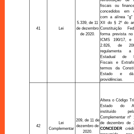
fiscais ou financei
concedidos em d
com a alínea "g" 
5.339, de 11
XII do § 2º do ar
41
Lei
de dezembro
Constituição Fe
de 2020.
forma prevista no
ICMS 190/17, e 
2.826, de 20
regulamenta a 
Estadual de In
Fiscais e Extrafi
termos da Consti
Estado e dá
providências.
Altera o Código Tri
Estado do Am
instituído p
Complementar nº 
209, de 11 de
Lei
de dezembro de 
42
dezembro de
Complementar
CONCEDER
crédi
2020.