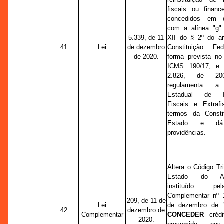
fiscais ou financei
concedidos em d
com a alínea "g" 
5.339, de 11
XII do § 2º do ar
41
Lei
de dezembro
Constituição Fe
de 2020.
forma prevista no
ICMS 190/17, e 
2.826, de 20
regulamenta a 
Estadual de In
Fiscais e Extrafi
termos da Consti
Estado e dá
providências.
Altera o Código Tri
Estado do Am
instituído p
Complementar nº 
209, de 11 de
Lei
de dezembro de 
42
dezembro de
Complementar
CONCEDER
crédi
2020.