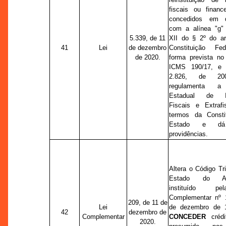
fiscais ou financei
concedidos em d
com a alínea "g" 
5.339, de 11
XII do § 2º do ar
41
Lei
de dezembro
Constituição Fe
de 2020.
forma prevista no
ICMS 190/17, e 
2.826, de 20
regulamenta a 
Estadual de In
Fiscais e Extrafi
termos da Consti
Estado e dá
providências.
Altera o Código Tri
Estado do Am
instituído p
Complementar nº 
209, de 11 de
Lei
de dezembro de 
42
dezembro de
Complementar
CONCEDER
crédi
2020.