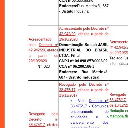
CCA nº
06.300.553-0
Endereço:
Rua Matrinxã, 687
- Distrito Industrial
Acrescentado pelo
Decreto nº
42.942/20
, efeitos a partir de
Acrescentado
29/10/2020
Acrescent
pelo
Decreto nº
Denominação Social: JABIL
nº 42.942/
42.942/20
, efeitos
INDUSTRIAL DO BRASIL
de 29/10/2
a partir de
LTDA. Filial
Teclado (u
29/10/2020
CNPJ nº 04.898.857/0002-02
informática
Nº. 023
CCA nº 06.200.586-3
Endereço: Rua Matrinxã,
687 - Distrito Industrial
Revogado pelo
Decreto nº
38.475/17
, efeitos a partir de
Revogado
13/12/2017
38.475/17
,
Vide
Decreto nº
de 13/12/2
38.475/17
- Comunica
Redação or
encerramento de
Revogado pelo
Memória fl
atividades e o
Decreto nº
cancelamento dos
38.475/17
, efeitos
incentivos fiscais.