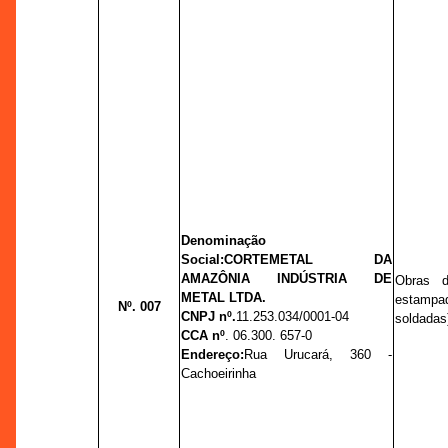
Denominação
Social:
CORTEMETAL DA
AMAZÔNIA INDÚSTRIA DE
Obras d
METAL LTDA.
estampad
Nº. 007
CNPJ nº.
11.253.034/0001-04
soldadas
CCA nº
. 06.300. 657-0
Endereço:
Rua Urucará, 360 -
Cachoeirinha