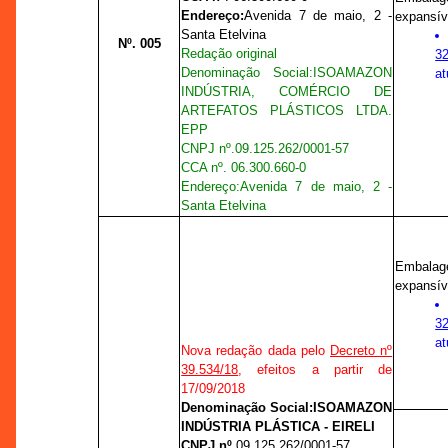
Endereço:
Avenida 7 de maio, 2 -
expansíve
Santa Etelvina
Nº. 005
Redação original
32
Denominação Social:
ISOAMAZON
at
INDÚSTRIA, COMÉRCIO DE
ARTEFATOS PLÁSTICOS LTDA.
EPP
CNPJ nº.
09.125.262/0001-57
CCA nº
. 06.300.660-0
Endereço:
Avenida 7 de maio, 2 -
Santa Etelvina
Embalag
expansíve
32
at
Nova redação dada pelo
Decreto nº
39.534/18
, efeitos a partir de
17/09/2018
Denominação Social:
ISOAMAZON
INDÚSTRIA PLÁSTICA - EIRELI
CNPJ nº.
09.125.262/0001-57