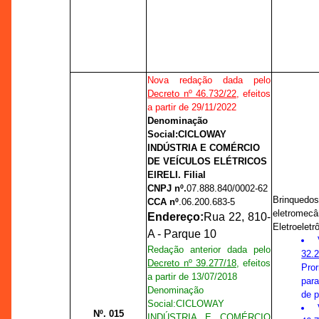
Nova redação dada pelo
Decreto nº 46.732/22
, efeitos
a partir de 29/11/2022
Denominação
Social:
CICLOWAY
INDÚSTRIA E COMÉRCIO
DE VEÍCULOS ELÉTRICOS
EIRELI. Filial
CNPJ nº.
07.888.840/0002-62
Brinqued
CCA nº
.
06.200.683-5
eletro
Endereço:
Rua 22, 810-
Eletroeletr
A - Parque 10
Redação anterior dada pelo
32.
Decreto nº 39.277/18
, efeitos
Pro
a partir de 13/07/2018
para
Denominação
de 
Social:
CICLOWAY
Nº. 015
INDÚSTRIA E COMÉRCIO