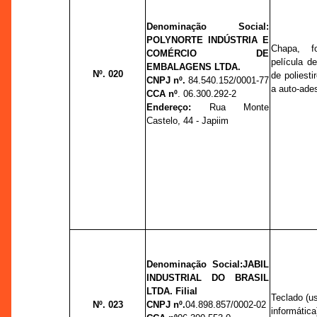
Denominação Social:
POLYNORTE INDÚSTRIA E
Chapa, fo
COMÉRCIO DE
película de
EMBALAGENS LTDA.
Nº. 020
de poliesti
CNPJ nº.
84.540.152/0001-77
a auto-ade
CCA nº
.
06.300.292-2
Endereço:
Rua Monte
Castelo, 44 - Japiim
Denominação Social:
JABIL
INDUSTRIAL DO BRASIL
LTDA. Filial
Teclado (u
Nº. 023
CNPJ nº.
04.898.857/0002-02
informática