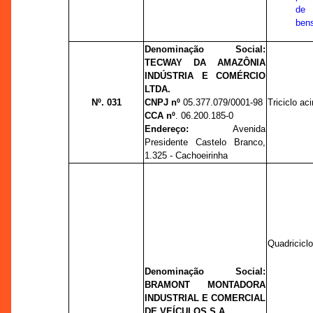
de
ben
Denominação Social:
TECWAY DA AMAZÔNIA
INDÚSTRIA E COMÉRCIO
LTDA.
Nº. 031
CNPJ nº
05.377.079/0001-98
Triciclo a
CCA nº
. 06.200.185-0
Endereço:
Avenida
Presidente Castelo Branco,
1.325 - Cachoeirinha
Quadricicl
Denominação Social:
BRAMONT MONTADORA
INDUSTRIAL E COMERCIAL
DE VEÍCULOS S.A.