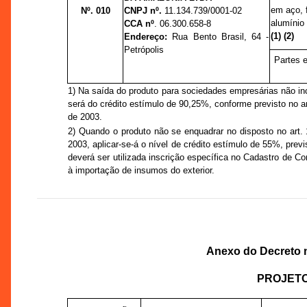
em aço, 
Nº. 010
CNPJ nº.
11.134.739/0001-02
alumínio 
CCA nº
. 06.300.658-8
(1) (2)
Endereço:
Rua Bento Brasil, 64 -
Petrópolis
Partes e
1)
Na
saída do produto para sociedades empresárias não inc
será do crédito estímulo de 90,25%, conforme previsto no a
de 2003.
2)
Quando o produto não se enquadrar no disposto no art.
2003, aplicar-se-á o nível de crédito estímulo de 55%, previ
deverá ser utilizada inscrição específica no Cadastro de Co
à importação de insumos do exterior.
Anexo do Decreto n
PROJETO