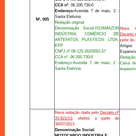
CCA nº
. 06.200.730-0
Endereço:
Avenida 7 de maio, 2 -
Santa Etelvina
Nº. 005
Redação original
Denominação Social:
ISOAMAZON
Nova r
INDÚSTRIA, COMÉRCIO DE
Decreto 
ARTEFATOS PLÁSTICOS LTDA.
partir de
EPP
Artigo
CNPJ nº.
09.125.262/0001-57
Expansív
CCA nº
. 06.200.730-0
Redação 
Endereço:
Avenida 7 de maio, 2 -
Caixa té
Santa Etelvina
expansív
Nova redação dada pelo
Decreto nº
33.821/13
, efeitos a partir de
30/07/2013
Denominação Social:
MOTOCARGO INDÚSTRIA E