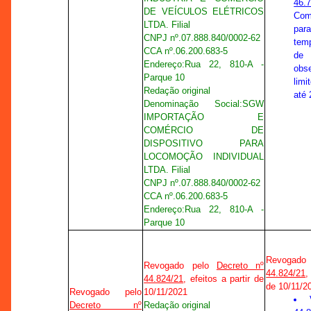
46.
DE VEÍCULOS ELÉTRICOS
C
LTDA. Filial
para
CNPJ nº.
07.888.840/0002-62
tem
CCA nº
.
06.200.683-5
de
Endereço:
Rua 22, 810-A -
obs
Parque 10
lim
Redação original
até 
Denominação Social:
SGW
IMPORTAÇÃO E
COMÉRCIO DE
DISPOSITIVO PARA
LOCOMOÇÃO INDIVIDUAL
LTDA. Filial
CNPJ nº.
07.888.840/0002-62
CCA nº
.
06.200.683-5
Endereço:
Rua 22, 810-A -
Parque 10
Revogado
Revogado pelo
Decreto nº
44.824/21
,
44.824/21
, efeitos a partir de
de 10/11/2
Revogado pelo
10/11/2021
Decreto nº
Redação original