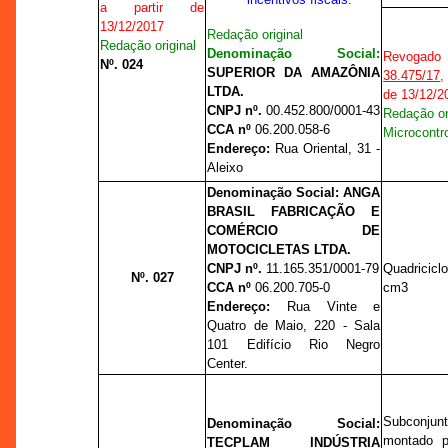
a partir de
13/12/2017
Redação original
Redação original
Denominação Social:
Revogado
Nº. 024
SUPERIOR DA AMAZÔNIA
38.475/17
,
LTDA.
de 13/12/2
CNPJ nº.
00.452.800/0001-43
Redação or
CCA nº
06.200.058-6
Microcontr
Endereço:
Rua Oriental, 31 -
Aleixo
Denominação Social:
ANGA
BRASIL FABRICAÇÃO E
COMÉRCIO DE
MOTOCICLETAS LTDA.
CNPJ nº.
11.165.351/0001-79
Quadricicl
Nº. 027
CCA nº
06.200.705-0
cm3
Endereço:
Rua Vinte e
Quatro de Maio, 220 - Sala
101 Edifício Rio Negro
Center.
Subconj
Denominação Social:
montado p
TECPLAM INDÚSTRIA