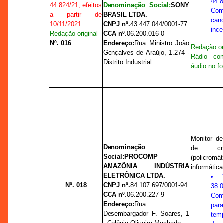
44.
44.824/21
, efeitos
Denominação Social:
SONY
C
a partir de
BRASIL LTDA.
can
10/11/2021
CNPJ nº.
43.447.044/0001-77
ince
Redação original
CCA nº
.
06.200.016-0
Nº. 016
Endereço:
Rua Ministro João
Redação or
Gonçalves de Araújo, 1.274 -
Rádio com
Distrito Industrial
áudio no fo
Monitor d
Denominação
de cris
Social:
PROCOMP
(policro
AMAZÔNIA INDÚSTRIA
informática
ELETRÔNICA LTDA.
Nº. 018
CNPJ nº.
84.107.697/0001-94
38.
CCA nº
.
06.200.227-9
C
Endereço:
Rua
para
Desembargador F. Soares, 1
tem
- Colônia Oliveira Machado