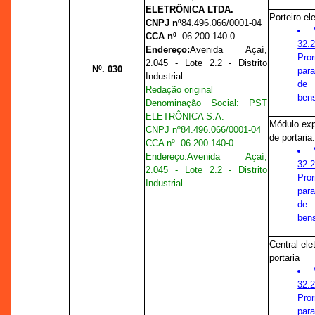
ELETRÔNICA LTDA.
Porteiro el
CNPJ nº
84.496.066/0001-04
CCA nº
. 06.200.140-0
32.
Endereço:
Avenida Açaí,
Pro
2.045 - Lote 2.2 - Distrito
Nº. 030
para
Industrial
de
Redação original
ben
Denominação Social: PST
ELETRÔNICA S.A.
Módulo exp
CNPJ nº
84.496.066/0001-04
de portaria
CCA nº
. 06.200.140-0
Endereço:
Avenida Açaí,
32.
2.045 - Lote 2.2 - Distrito
Pro
Industrial
para
de
ben
Central ele
portaria
32.
Pro
para