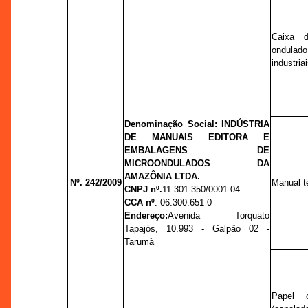
Caixa 
ondulado
industriai
Denominação Social: INDÚSTRIA
DE MANUAIS EDITORA E
EMBALAGENS DE
MICROONDULADOS DA
AMAZÔNIA LTDA.
Nº. 242/2009
Manual t
CNPJ nº.
11.301.350/0001-04
CCA nº
. 06.300.651-0
Endereço:
Avenida Torquato
Tapajós, 10.993 - Galpão 02 -
Tarumã
Papel 