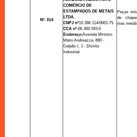
COMÉRCIO DE
ESTAMPADOS DE METAIS
Peças est
LTDA.
de chapas
Nº. 014
CNPJ nº
10.386.114/0001-75
tiras metál
CCA nº.
06.300.593-0
Endereço:
Avenida Ministro
Mário Andreazza, 880 -
Galpão I, J - Distrito
Industrial