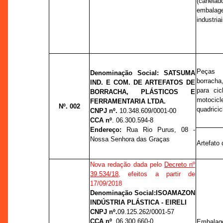
(canela
embal
industriai
Peças
Denominação Social:
SATSUMA
borrach
IND. E COM. DE ARTEFATOS DE
para cic
BORRACHA, PLÁSTICOS E
motocic
FERRAMENTARIA LTDA.
Nº. 002
quadrici
CNPJ nº.
10.348.609/0001-00
CCA nº
.
06.300.594-8
Endereço:
Rua Rio Purus, 08 -
Nossa Senhora das Graças
Artefato
Nova redação dada pelo
Decreto nº
39.534/18
, efeitos a partir de
17/09/2018
Denominação Social:
ISOAMAZON
INDÚSTRIA PLÁSTICA - EIRELI
CNPJ nº.
09.125.262/0001-57
CCA nº
. 06.300.660-0
Embalag