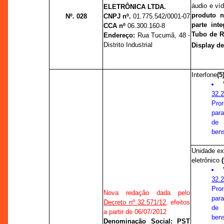
áudio e ví
ELETRÔNICA LTDA.
produto 
Nº. 028
CNPJ nº.
01.775.542/0001-07
parte int
CCA nº
06.300.160-8
Tubo de R
Endereço:
Rua Tucumã, 48 -
Distrito Industrial
Display d
Interfone
(5
32.
Pro
para
de
ben
Unidade ext
eletrônico
32.
Pro
Nova redação dada pelo
para
Decreto nº 32.571/12
, efeitos
de
a partir de 06/07/2012
ben
Denominação Social: PST