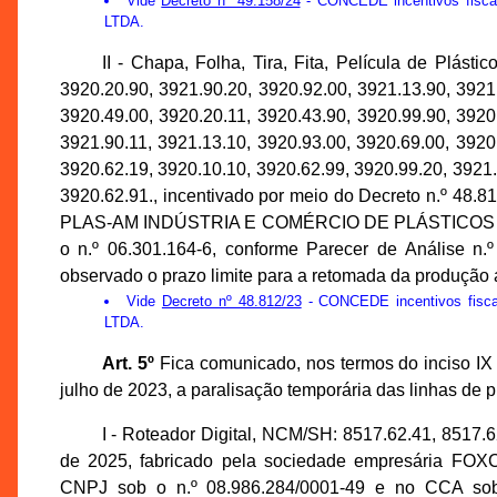
Vide
Decreto nº 49.158/24
- CONCEDE incentivos fis
LTDA.
II - Chapa, Folha, Tira, Fita, Película de Plást
3920.20.90, 3921.90.20, 3920.92.00, 3921.13.90, 3921
3920.49.00, 3920.20.11, 3920.43.90, 3920.99.90, 3920
3921.90.11, 3921.13.10, 3920.93.00, 3920.69.00, 3920
3920.62.19, 3920.10.10, 3920.62.99, 3920.99.20, 3921.
3920.62.91., incentivado por meio do Decreto n.º 48.
PLAS-AM INDÚSTRIA E COMÉRCIO DE PLÁSTICOS LTDA.
o n.º 06.301.164-6, conforme Parecer de Análise 
observado o prazo limite para a retomada da produção
Vide
Decreto nº 48.812/23
- CONCEDE incentivos fis
LTDA.
Art. 5º
Fica comunicado, nos termos do inciso IX 
julho de 2023, a paralisação temporária das linhas de 
I - Roteador Digital, NCM/SH: 8517.62.41, 8517.6
de 2025, fabricado pela sociedade empresária 
CNPJ sob o n.º 08.986.284/0001-49 e no CCA sob 