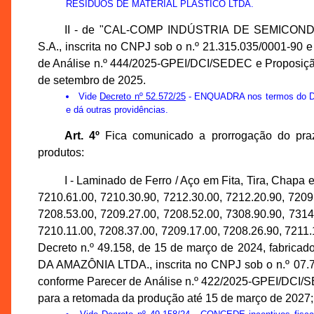
RESÍDUOS DE MATERIAL PLÁSTICO LTDA.
II - de "CAL-COMP INDÚSTRIA DE SEMICO
S.A., inscrita no CNPJ sob o n.º 21.315.035/0001-90 
de Análise n.º 444/2025-GPEI/DCI/SEDEC e Proposição
de setembro de 2025.
Vide
Decreto nº 52.572/25
- ENQUADRA nos termos do Decr
e dá outras providências.
Art. 4º
Fica comunicado a prorrogação do praz
produtos:
I - Laminado de Ferro / Aço em Fita, Tira, Chapa
7210.61.00, 7210.30.90, 7212.30.00, 7212.20.90, 7209
7208.53.00, 7209.27.00, 7208.52.00, 7308.90.90, 7314
7210.11.00, 7208.37.00, 7209.17.00, 7208.26.90, 7211.
Decreto n.º 49.158, de 15 de março de 2024, fab
DA AMAZÔNIA LTDA., inscrita no CNPJ sob o n.º 07.7
conforme Parecer de Análise n.º 422/2025-GPEI/DCI/S
para a retomada da produção até 15 de março de 2027;